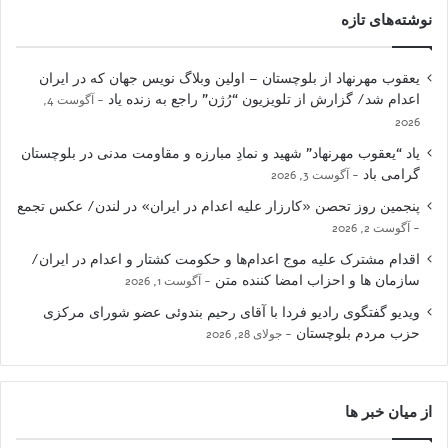
نوشته‌های تازه
یعقوب مهرنهاد از بلوچستان – اولین وبلاگ نویس جهان که در ایران
اعدام شد/ گزارش از تلویزیون “رُژن” راجع به زنده یاد
آگوست 4,
2026
یاد “یعقوب مهرنهاد” شهید و نمادِ مبارزه و مقاومت مدنی در بلوچستان
گرامی باد
آگوست 3, 2026
پنجمین روز تحصن «کارزار علیه اعدام در ایران» در لندن/ عکس تجمع
آگوست 2, 2026
اقدام مشترک علیه موج اعدام‌ها و حکومت کشتار و اعدام در ایران/
سازمان ها و احزاب امضا کننده متن
آگوست 1, 2026
ویدیو گفتگوی رادیو فردا با آقای رحیم بندوئی عضو شورای مرکزی
حزب مردم بلوچستان
جولای 28, 2026
از میان خبر ها