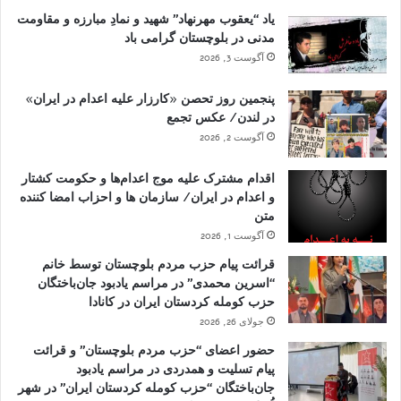
یاد “یعقوب مهرنهاد” شهید و نمادِ مبارزه و مقاومت
مدنی در بلوچستان گرامی باد
آگوست 3, 2026
پنجمین روز تحصن «کارزار علیه اعدام در ایران»
در لندن/ عکس تجمع
آگوست 2, 2026
اقدام مشترک علیه موج اعدام‌ها و حکومت کشتار
و اعدام در ایران/ سازمان ها و احزاب امضا کننده
متن
آگوست 1, 2026
قرائت پیام حزب مردم بلوچستان توسط خانم
“اسرین محمدی” در مراسم یادبود جان‌باختگان
حزب کومله کردستان ایران در کانادا
جولای 26, 2026
حضور اعضای “حزب مردم بلوچستان” و قرائت
پیام تسلیت و همدردی در مراسم یادبود
جان‌باختگان “حزب کومله کردستان ایران” در شهر