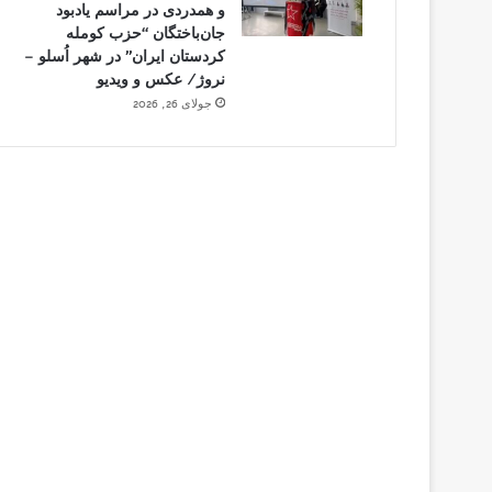
و همدردی در مراسم یادبود
جان‌باختگان “حزب کومله
کردستان ایران” در شهر اُسلو –
نروژ/ عکس و ویدیو
جولای 26, 2026