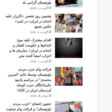
بلوچستان گرامی باد
آگوست 3, 2026
پنجمین روز تحصن «کارزار علیه
اعدام در ایران» در لندن/
عکس تجمع
آگوست 2, 2026
اقدام مشترک علیه موج
اعدام‌ها و حکومت کشتار و
اعدام در ایران/ سازمان ها و
احزاب امضا کننده متن
آگوست 1, 2026
قرائت پیام حزب مردم
بلوچستان توسط خانم “اسرین
محمدی” در مراسم یادبود
جان‌باختگان حزب کومله
کردستان ایران در کانادا
جولای 26, 2026
حضور اعضای “حزب مردم
بلوچستان” و قرائت پیام تسلیت