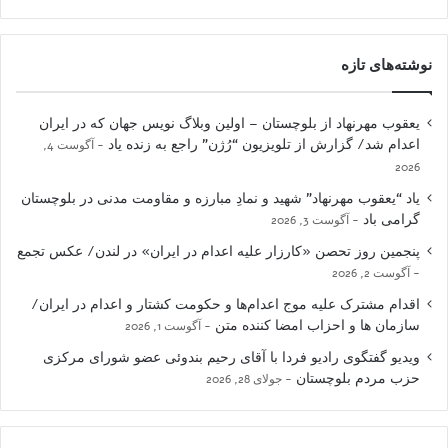
نوشته‌های تازه
یعقوب مهرنهاد از بلوچستان – اولین وبلاگ نویس جهان که در ایران
اعدام شد/ گزارش از تلویزیون “رُژن” راجع به زنده یاد
آگوست 4,
2026
یاد “یعقوب مهرنهاد” شهید و نمادِ مبارزه و مقاومت مدنی در بلوچستان
گرامی باد
آگوست 3, 2026
پنجمین روز تحصن «کارزار علیه اعدام در ایران» در لندن/ عکس تجمع
آگوست 2, 2026
اقدام مشترک علیه موج اعدام‌ها و حکومت کشتار و اعدام در ایران/
سازمان ها و احزاب امضا کننده متن
آگوست 1, 2026
ویدیو گفتگوی رادیو فردا با آقای رحیم بندوئی عضو شورای مرکزی
حزب مردم بلوچستان
جولای 28, 2026