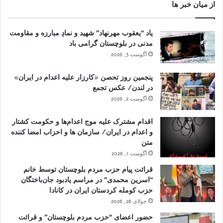
از میان خبر ها
یاد “یعقوب مهرنهاد” شهید و نمادِ مبارزه و مقاومت
مدنی در بلوچستان گرامی باد
آگوست 3, 2026
پنجمین روز تحصن «کارزار علیه اعدام در ایران»
در لندن/ عکس تجمع
آگوست 2, 2026
اقدام مشترک علیه موج اعدام‌ها و حکومت کشتار
و اعدام در ایران/ سازمان ها و احزاب امضا کننده
متن
آگوست 1, 2026
قرائت پیام حزب مردم بلوچستان توسط خانم
“اسرین محمدی” در مراسم یادبود جان‌باختگان
حزب کومله کردستان ایران در کانادا
جولای 26, 2026
حضور اعضای “حزب مردم بلوچستان” و قرائت