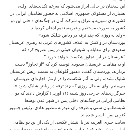
این سخنان در حالی ابراز می‌شود که به‌رغم تکذیت‌های اولیه،
بسیاری از مسئولان جمهوری اسلامی به حضور نظامیان ایرانی در
کشورهای سوریه و عراق و شرکت آنان در جنگ‌های داخلی این دو
کشور به صورت مستقیم و غیرمستقیم اذعان کرده‌اند.
«وای به روزی که چند ترقه در ریاض شلیک شود»
پوردستان در واکنش به ائتلاف کشورهای عربی به رهبری عربستان
سعودی برای مقابله با شیعیان حوثی در یمن تصریح کرد که
“عربستان در این تجاوز شکست خواهد خورد.”
او به مقامات عربستان سعودی توصیه کرد که “از تجاوز” دست
بردارند. پوردستان گفت: «هنوز گلوله‌ای به سمت ارتش عربستان
شلیک نشده، ولی ما آثار شکست را در ارتش اجاره‌ای عربستان
می‌بینیم. وای به حال روزی که چند ترقه در ریاض شلیک شود.»
خبرگزاری‌های خارجی روز شنبه (۱۱ آوریل) گزارش دادند که دو
نظامی ایرانی در جنگ‌های دخلی یمن در شهر عدن توسط
شبه‌نظامیان سنی و طرفداران عبدربه منصور هادی، رئیس جمهور
کنونی یمن، اسیر شده‌اند.
سایت خبری العربیه نیز با انتشار عکسی از یکی از این دو نظامی
ایرانی مدعی شد که فرد اسیرشده عضو سپاه قدس بوده است. در