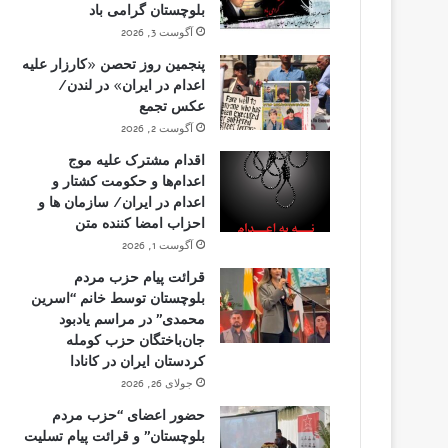
بلوچستان گرامی باد
آگوست 3, 2026
پنجمین روز تحصن «کارزار علیه
اعدام در ایران» در لندن/
عکس تجمع
آگوست 2, 2026
اقدام مشترک علیه موج
اعدام‌ها و حکومت کشتار و
اعدام در ایران/ سازمان ها و
احزاب امضا کننده متن
آگوست 1, 2026
قرائت پیام حزب مردم
بلوچستان توسط خانم “اسرین
محمدی” در مراسم یادبود
جان‌باختگان حزب کومله
کردستان ایران در کانادا
جولای 26, 2026
حضور اعضای “حزب مردم
بلوچستان” و قرائت پیام تسلیت