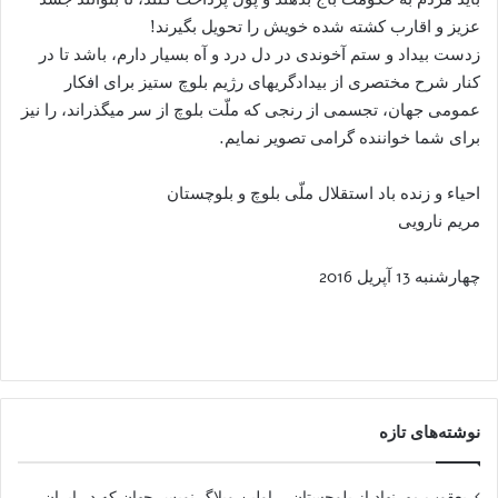
عزیز و اقارب کشته شده خویش را تحویل بگیرند!
زدست بیداد و ستم آخوندی در دل درد و آه بسیار دارم، باشد تا در
کنار شرح مختصری از بیدادگریهای رژیم بلوچ ستیز برای افکار
عمومی جهان، تجسمی از رنجی که ملّت بلوچ از سر میگذراند، را نیز
برای شما خواننده گرامی تصویر نمایم.
احیاء و زنده باد استقلال ملّی بلوچ و بلوچستان
مریم نارویی
چهارشنبه 13 آپریل 2016
نوشته‌های تازه
یعقوب مهرنهاد از بلوچستان – اولین وبلاگ نویس جهان که در ایران