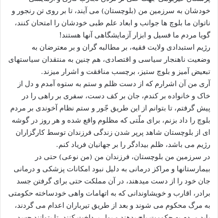
خودشان به سرزمین من (بلوچستان) می آیند، تا بر روی تن رنجور و
ناتوان ما بلوچ ها جوانب و ابعاد علم طبی خودشان را امتحان کنند،
گویا مردم ما فسیل و ابزار آزمایشگاهی آنها هستند!
رژیم استبدادی ولایت فقیه، بر مطالبه گران و بر معترضان به
وضعیت ناهنجار سیاسی و اقتصادی، هم چنین به منتقدان سیاستهای
تبعیض آمیز و بلوچ ستیز، برچسب منافقت و اشرار میزند.
آری من آن اشرارم که از دست ظلم و ستم به ستوه آمدم و دل از
خاک و خانواده بر کندم، جان بر کف دست، سفری بر راهی را در
پیش گرفتم، تا بتوانم از این طریق جّور و ستم نظام آخوندی بر مردم
بلوچ را داد بزنم، برای ملّتی که مظلوم واقع شده و هر روز در گوشه
ای از بلوچستان شاهد پرپر شدن زندگی فرزندان توسط کارگزاران
رژیم می باشد، ظلم بیدادگر را بر جهانیان فریاد کنم.
در سرزمین من بلوچستان، فرزندان من (من نوعی) حتی در
بیمارستانها و مراکز درمانی به دلیل نبود امکانات پزشکی و درمانی
جان خود را از دست میدهند، در آن مملکت حتی برای گرفتن جسد
برادر، اقارب و خویشاوندانی که به اتهامات واهی خودساخته حکومتی
به مرگ محکوم می شوند و بعد از طریق تیرباران اعدام می گردند،
باید مردم به حکومت باج بدهند و پول پرداخت کنند، تا بتوانند جسد