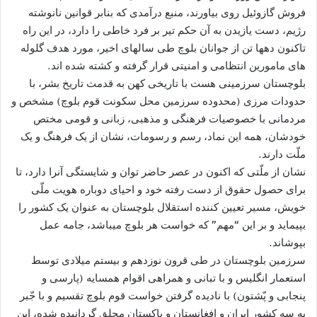
فروش گازوئیل روی بیاورند، منبع درآمدی که بنابر قوانین نانوشته
رژیم، دست یازیدن به آن حکم تیر بر فرد خاطی را دارد، در این راه
تاکنون دهها تن از جوانان بلوچ طی سالهای اخیر، مورد هدف گلوله
های مامورین انتظامی و امنیتی قرار گرفته و کشته شده اند.
بلوچستان سرزمینی هست با تاریخی کهن به قدمت تاریخ بشر، با
حدودات مرزی (محدوده سرزمین محل سکونت قوم بلوچ) مشخص و
مردمانی با خصوصیات فرهنگی و مذهبی، زبانی و قومی مختص
خودشان، همه این نماد، رسم و رسومات، نشان از یک فرهنگ و یک
ملّت دارند.
نشان از ملّتی که اکنون در عصر حاضر توان و شایستگی آنرا دارد، تا
برای حصول حقوق از دست رفته خود و احیای دوباره هویت ملّی
خویش، مسیر تعیین کننده استقلال بلوچستان به عنوان یک کشور را
بپیماید و بر این “مهم” که خواست هر بلوچ میباشد، جامه عمل
بپوشاند.
سرزمین بلوچستان در طی قرون نوزدهم و بیستم میلادی توسط
استعمار انگلیس و با تبانی و همراهی اقوام همسایه (پارسی و
پنجابی و پّشتون) با نادیده گرفتن خواست قوم بلوچ تقسیم و با جّبر
به سه کشور ایران و افغانستان و پاکستان محلق گردانیده شده، این