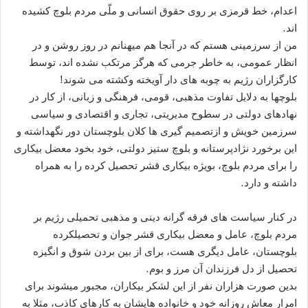
اعدام، خط قرمزی بر روی حقوق انسانی و ملّی مردم بلوچ کشیده
اند.
من از سرزمینی هستم که در آنجا هم میهنانم در روز روشن و در
انظار عمومی، به خاطر جرمی که هرگز مرتکب نشده اند، توسط
کارگزاران رژیم به چوبه های دار آویخته وکشته می شوند!
بلوچها به دلایل تفاوت مذهبی، قومی، فرهنگی و زبانی، از کار در
نهادهای دولتی در سطوح مدیریتی، تجاری و اقتصادی و سیاسی
سرزمین خویش و ازتصمیم گیری ها کلان بلوچستان دور نگهداشته و
این برخورد نژادپرستانه و بلوچ ستیز دولتی، خود بخود معضل بیکاری
را برای مردم بلوچ، بویژه بیکاری قشر تحصیل کرده را به همراه
داشته و دارد.
در کنار سیاست های فرقه گرانه دینی و مذهبی تحمیلی رژیم بر
مردم بلوچ، عامل و معضل بیکاری قشر جوان و تحصیلکرده
بلوچستان، عامل دیگری هست، برای از بین بردن شوق و انگیزه
تحصیل از دل فرزندان آن مرز و بوم.
بدین صورت هزاران نفر از این لشکر بیکاران، مجبور میشوند برای
امرار معاش روزانه خود و خانواده هایشان به کارهای کاذب، مثلا به