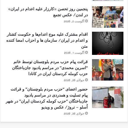
پنجمین روز تحصن «کارزار علیه اعدام در ایران»
در لندن/ عکس تجمع
آگوست 2, 2026
اقدام مشترک علیه موج اعدام‌ها و حکومت کشتار
و اعدام در ایران/ سازمان ها و احزاب امضا کننده
متن
آگوست 1, 2026
قرائت پیام حزب مردم بلوچستان توسط خانم
“اسرین محمدی” در مراسم یادبود جان‌باختگان
حزب کومله کردستان ایران در کانادا
جولای 26, 2026
حضور اعضای “حزب مردم بلوچستان” و قرائت
پیام تسلیت و همدردی در مراسم یادبود
جان‌باختگان “حزب کومله کردستان ایران” در شهر
اُسلو – نروژ/ عکس و ویدیو
جولای 26, 2026