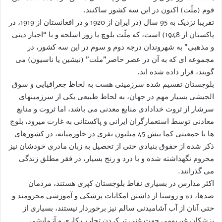
قوم (ملّت) اکنون در این سه کشور ساکنند.
تقریبا نزدیک به 95 سال (در ایران از 1920 و در افغانستان از 1919، در
پاکستان از 1948) است، که ملّت بلوچ با زور اسلحه و با “اجبار دینی
و مذهبی” به شهروندان درجه دوم و سوم در این سه کشور، در
مجموعه ای که به آن در عصر حاصر”ملت” (نیشین یا ناسیون) می
گویند، قرار داده شده اند.
بلوچستان تقسیم شده سرزمینی هست به لحاظ جغرافیایی و سوق
الجیشی بسیار مهم در جهان، به لحاظ طبیعی یکی از سرزمینهای
سرشار از ثروت خدادادی منابع معدنی می باشد، اما ثروت و منابع
معادنی توسط استعمارگران ایرانی و پاکستانی به غارت میرود، بلوچ
ها با جمعیتی کما بیش 45 میلیون نفری در خاورمیانه، در کشورهای
ذکر شده از حقوق بنیادی حتی از تحصیل به زبان مادری خودشان نیز
محروم نگهداشته شده و با درد و رنج بسیار، در فقر مطلق زندگی
می گذرانند.
اکثر مدارس در بسیاری نقاط بلوچستان کپری هستند، مردمان
صدها، ده و روستا از داشتن امکانات پزشکی و آموزشی محرومند و
حتی آنان از آب آشامیدنی سالم نیز برخوردار نیستند، بسیاری از
پزشکان غیربومی جهت غنی تر کردن تجارب کاری و آزمایشی