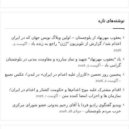
نوشته‌های تازه
یعقوب مهرنهاد از بلوچستان – اولین وبلاگ نویس جهان که در ایران
اعدام شد/ گزارش از تلویزیون “رُژن” راجع به زنده یاد
آگوست 4,
2026
یاد “یعقوب مهرنهاد” شهید و نمادِ مبارزه و مقاومت مدنی در بلوچستان
گرامی باد
آگوست 3, 2026
پنجمین روز تحصن «کارزار علیه اعدام در ایران» در لندن/ عکس تجمع
آگوست 2, 2026
اقدام مشترک علیه موج اعدام‌ها و حکومت کشتار و اعدام در ایران/
سازمان ها و احزاب امضا کننده متن
آگوست 1, 2026
ویدیو گفتگوی رادیو فردا با آقای رحیم بندوئی عضو شورای مرکزی
حزب مردم بلوچستان
جولای 28, 2026