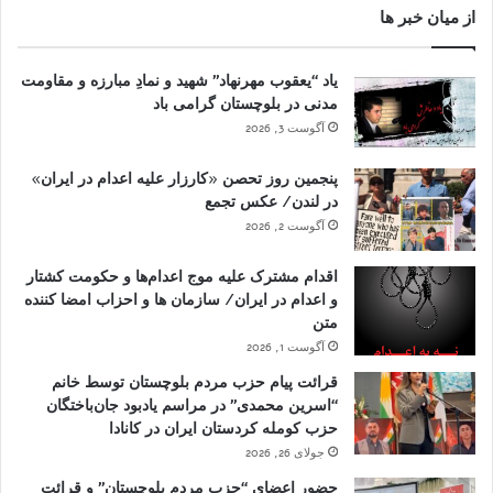
از میان خبر ها
یاد “یعقوب مهرنهاد” شهید و نمادِ مبارزه و مقاومت
مدنی در بلوچستان گرامی باد
آگوست 3, 2026
پنجمین روز تحصن «کارزار علیه اعدام در ایران»
در لندن/ عکس تجمع
آگوست 2, 2026
اقدام مشترک علیه موج اعدام‌ها و حکومت کشتار
و اعدام در ایران/ سازمان ها و احزاب امضا کننده
متن
آگوست 1, 2026
قرائت پیام حزب مردم بلوچستان توسط خانم
“اسرین محمدی” در مراسم یادبود جان‌باختگان
حزب کومله کردستان ایران در کانادا
جولای 26, 2026
حضور اعضای “حزب مردم بلوچستان” و قرائت