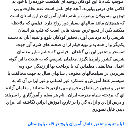
موجب شده تا اين کودکان روحيه اي شکست خورده را با خود به
کلاس هاي درس بياورند. آنچه جاي تامل است عدم نظارت و بي
توجهي مسوولان برضرب و شتم دانش آموزان در اين استان است
كه همچنان مانند سالهاي بسيار دور رواج دارد. فيلمي كه ملاحظه
ميكنيد يکي از فجيع ترين صحنه هايي است که قلب هر انسان
شريفي را به درد مي آورد, تحقير کودکان بلوچ و تنبيه آنان به دست
يکديگر و از همه بدتر تهيه فيلم از ان صحنه هاي شرم آور جهت
تمسخر و تحقير اين بي گناهان . فيلمي كه خشم ساير معلمان
شريف كشور رابرميانگيزد .معلمان شريفي كه به شدت با اين گونه
اعمال مخالفند , معلماني كه با پرداخت بها از زندگي خود وبه
سربردن در سياهچالهاي مخوف , سالهاي سال به جهت مخالفت با
سيستم غلط آموزش و عملكرد غير انساني و غير ايراني آن كه به
تحقير و توهين درمناطق محروم ميپردازدبرخاسته اند , معلمان آزاده
اي كه برتخته سياه مدرسه ايران , نام هر معلم و آموزگاري را سربلند
و درس آزادي و آزاده گي را در تاريخ آموزش ايراني نگاشته اند .براي
ديدن فايل تصويري
فیلم تنبيه و تحقير دانش آموزان بلوچ در قلب بلوچستان