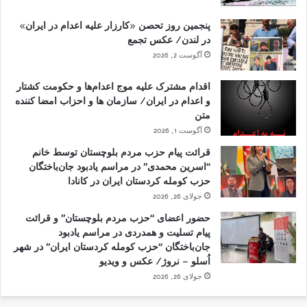
پنجمین روز تحصن «کارزار علیه اعدام در ایران»
در لندن/ عکس تجمع
آگوست 2, 2026
اقدام مشترک علیه موج اعدام‌ها و حکومت کشتار
و اعدام در ایران/ سازمان ها و احزاب امضا کننده
متن
آگوست 1, 2026
قرائت پیام حزب مردم بلوچستان توسط خانم
“اسرین محمدی” در مراسم یادبود جان‌باختگان
حزب کومله کردستان ایران در کانادا
جولای 26, 2026
حضور اعضای “حزب مردم بلوچستان” و قرائت
پیام تسلیت و همدردی در مراسم یادبود
جان‌باختگان “حزب کومله کردستان ایران” در شهر
اُسلو – نروژ/ عکس و ویدیو
جولای 26, 2026