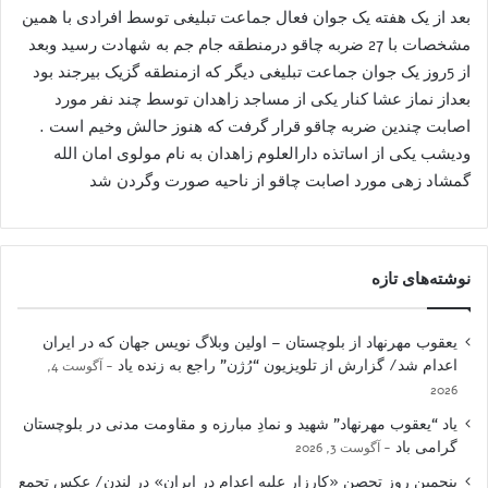
بعد از یک هفته یک جوان فعال جماعت تبلیغی توسط افرادی با همین
مشخصات با 27 ضربه چاقو درمنطقه جام جم به شهادت رسید وبعد
از 5روز یک جوان جماعت تبلیغی دیگر که ازمنطقه گزیک بیرجند بود
بعداز نماز عشا کنار یکی از مساجد زاهدان توسط چند نفر مورد
اصابت چندین ضربه چاقو قرار گرفت که هنوز حالش وخیم است .
ودیشب یکی از اساتذه دارالعلوم زاهدان به نام مولوی امان الله
گمشاد زهی مورد اصابت چاقو از ناحیه صورت وگردن شد
نوشته‌های تازه
یعقوب مهرنهاد از بلوچستان – اولین وبلاگ نویس جهان که در ایران
اعدام شد/ گزارش از تلویزیون “رُژن” راجع به زنده یاد
آگوست 4,
2026
یاد “یعقوب مهرنهاد” شهید و نمادِ مبارزه و مقاومت مدنی در بلوچستان
گرامی باد
آگوست 3, 2026
پنجمین روز تحصن «کارزار علیه اعدام در ایران» در لندن/ عکس تجمع