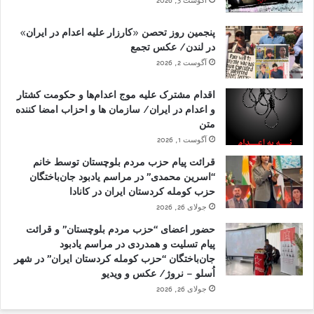
آگوست 3, 2026
پنجمین روز تحصن «کارزار علیه اعدام در ایران»
در لندن/ عکس تجمع
آگوست 2, 2026
اقدام مشترک علیه موج اعدام‌ها و حکومت کشتار
و اعدام در ایران/ سازمان ها و احزاب امضا کننده
متن
آگوست 1, 2026
قرائت پیام حزب مردم بلوچستان توسط خانم
“اسرین محمدی” در مراسم یادبود جان‌باختگان
حزب کومله کردستان ایران در کانادا
جولای 26, 2026
حضور اعضای “حزب مردم بلوچستان” و قرائت
پیام تسلیت و همدردی در مراسم یادبود
جان‌باختگان “حزب کومله کردستان ایران” در شهر
اُسلو – نروژ/ عکس و ویدیو
جولای 26, 2026