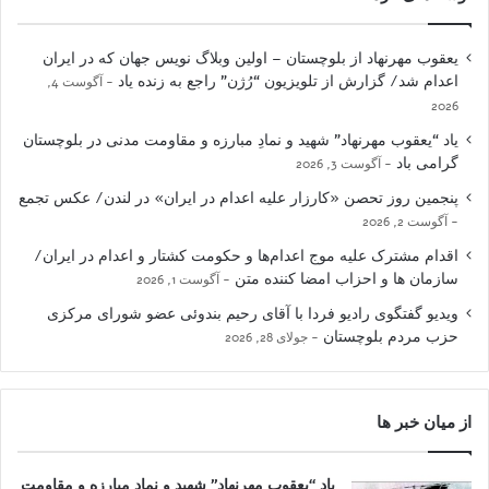
یعقوب مهرنهاد از بلوچستان – اولین وبلاگ نویس جهان که در ایران
اعدام شد/ گزارش از تلویزیون “رُژن” راجع به زنده یاد
آگوست 4,
2026
یاد “یعقوب مهرنهاد” شهید و نمادِ مبارزه و مقاومت مدنی در بلوچستان
گرامی باد
آگوست 3, 2026
پنجمین روز تحصن «کارزار علیه اعدام در ایران» در لندن/ عکس تجمع
آگوست 2, 2026
اقدام مشترک علیه موج اعدام‌ها و حکومت کشتار و اعدام در ایران/
سازمان ها و احزاب امضا کننده متن
آگوست 1, 2026
ویدیو گفتگوی رادیو فردا با آقای رحیم بندوئی عضو شورای مرکزی
حزب مردم بلوچستان
جولای 28, 2026
از میان خبر ها
یاد “یعقوب مهرنهاد” شهید و نمادِ مبارزه و مقاومت