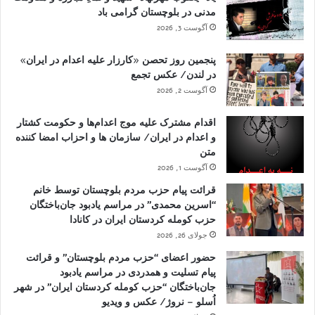
مدنی در بلوچستان گرامی باد
آگوست 3, 2026
پنجمین روز تحصن «کارزار علیه اعدام در ایران»
در لندن/ عکس تجمع
آگوست 2, 2026
اقدام مشترک علیه موج اعدام‌ها و حکومت کشتار
و اعدام در ایران/ سازمان ها و احزاب امضا کننده
متن
آگوست 1, 2026
قرائت پیام حزب مردم بلوچستان توسط خانم
“اسرین محمدی” در مراسم یادبود جان‌باختگان
حزب کومله کردستان ایران در کانادا
جولای 26, 2026
حضور اعضای “حزب مردم بلوچستان” و قرائت
پیام تسلیت و همدردی در مراسم یادبود
جان‌باختگان “حزب کومله کردستان ایران” در شهر
اُسلو – نروژ/ عکس و ویدیو