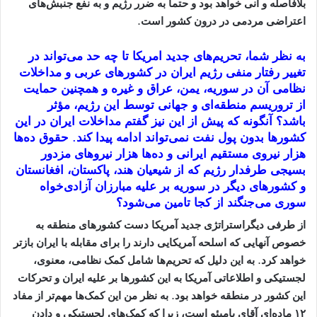
بلافاصله و آنی خواهد بود و حتما به ضرر رژیم و به نفع جنبش‌های
اعتراضی مردمی در درون کشور است
.
به نظر شما، تحریم‌هاى جدید امریکا تا چه حد مى‌تواند در
تغییر رفتار منفى رژیم ایران در کشورهاى عربى و مداخلات
نظامى آن در سوریه، یمن، عراق و غیره و همچنین حمایت
از تروریسم منطقه‌اى و جهانى توسط این رژیم، مؤثر
باشد؟
آنگونه که پیش از این نیز گفتم مداخلات ایران در این
کشورها بدون پول نفت نمی‌تواند ادامه پیدا کند. حقوق ده‌ها
هزار نیروی مستقیم ایرانی و ده‌ها هزار نیروهای مزدور
بسیجی طرفدار رژیم که از شیعیان هند، پاکستان، افغانستان
و کشورهای دیگر در سوریه بر علیه مبارزان آزادی‌خواه
سوری می‌جنگند از کجا تامین می‌شود؟
از طرفی دیگراستراتژی جدید آمریکا دست کشورهای منطقه به
خصوص آنهایی که اسلحه آمریکایی دارند را برای مقابله با ایران بازتر
خواهد کرد. به این دلیل که تحریم‌ها شامل کمک نظامی، معنوی،
لجستیکی و اطلاعاتی آمریکا به این کشورها بر علیه ایران و تحرکات
این کشور در منطقه خواهد بود. به نظر من این کمک‌ها مهم‌تر از مفاد
۱۲ ماده‌ای آقای پامپئو است، زیرا که کمک‌های لجستیکی و دادن