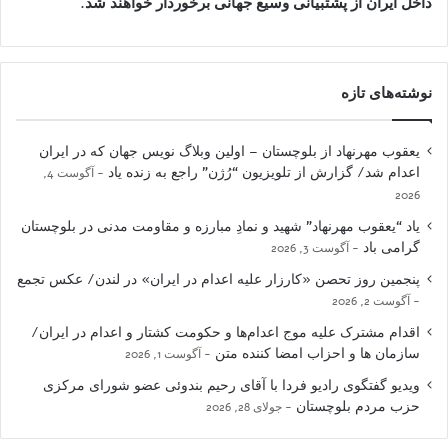
داخل ایران از پشتبیانی وسیع جهانی برخوردار خواهند شد
.
نوشته‌های تازه
یعقوب مهرنهاد از بلوچستان – اولین وبلاگ نویس جهان که در ایران
اعدام شد/ گزارش از تلویزیون “رُژن” راجع به زنده یاد
آگوست 4,
2026
یاد “یعقوب مهرنهاد” شهید و نمادِ مبارزه و مقاومت مدنی در بلوچستان
گرامی باد
آگوست 3, 2026
پنجمین روز تحصن «کارزار علیه اعدام در ایران» در لندن/ عکس تجمع
آگوست 2, 2026
اقدام مشترک علیه موج اعدام‌ها و حکومت کشتار و اعدام در ایران/
سازمان ها و احزاب امضا کننده متن
آگوست 1, 2026
ویدیو گفتگوی رادیو فردا با آقای رحیم بندوئی عضو شورای مرکزی
حزب مردم بلوچستان
جولای 28, 2026