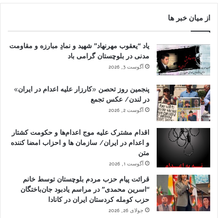
از میان خبر ها
یاد “یعقوب مهرنهاد” شهید و نمادِ مبارزه و مقاومت
مدنی در بلوچستان گرامی باد
آگوست 3, 2026
پنجمین روز تحصن «کارزار علیه اعدام در ایران»
در لندن/ عکس تجمع
آگوست 2, 2026
اقدام مشترک علیه موج اعدام‌ها و حکومت کشتار
و اعدام در ایران/ سازمان ها و احزاب امضا کننده
متن
آگوست 1, 2026
قرائت پیام حزب مردم بلوچستان توسط خانم
“اسرین محمدی” در مراسم یادبود جان‌باختگان
حزب کومله کردستان ایران در کانادا
جولای 26, 2026