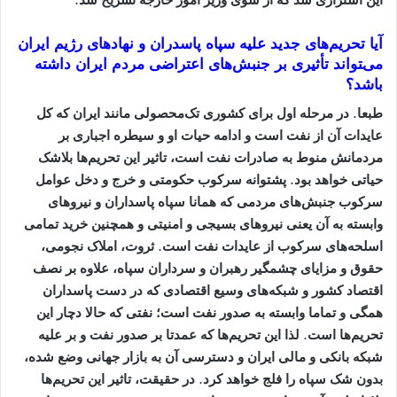
این استراژی شد که از سوی وزیر امور خارجه تشریح شد
.
آیا تحریم‌هاى جدید علیه سپاه پاسدران و نهادهاى رژیم ایران
مى‌‍تواند تأثیرى بر جنبش‌هاى اعتراضى مردم ایران داشته
باشد؟
طبعا. در مرحله اول برای کشوری تک‌محصولی مانند ایران که کل
عایدات آن از نفت است و ادامه حیات او و سیطره اجباری بر
مردمانش منوط به صادرات نفت است، تاثیر این تحریم‌ها بلا‌شک
حیاتی خواهد بود. پشتوانه سرکوب حکومتی و خرج و دخل عوامل
سرکوب جنبش‌های مردمی که همانا سپاه پاسداران و نیروهای
وابسته به آن یعنی نیروهای بسیجی و امنیتی و همچنین خرید تمامی
اسلحه‌های سرکوب از عایدات نفت است. ثروت، املاک نجومی،
حقوق و مزایای چشمگیر رهبران و سرداران سپاه، علاوه بر نصف
اقتصاد کشور و شبکه‌های وسیع اقتصادی که در دست پاسداران
همگی و تماما وابسته به صدور نفت است؛ نفتی که حالا دچار این
تحریم‌ها است. لذا این تحریم‌ها که عمدتا بر صدور نفت و بر علیه
شبکه بانکی و مالی ایران و دسترسی آن به بازار جهانی وضع شده،
بدون شک سپاه را فلج خواهد کرد. در حقیقت، تاثیر این تحریم‌ها