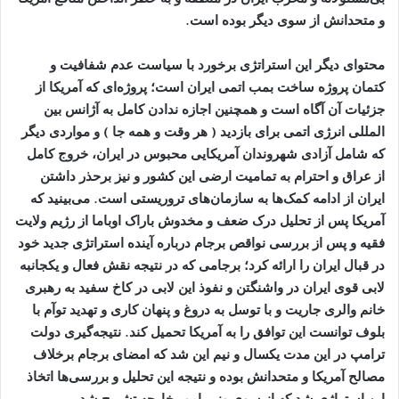
و متحدانش از سوی دیگر بوده است
.
محتوای دیگر این استراتژی برخورد با سیاست عدم شفافیت و
کتمان پروژه ساخت بمب اتمی ایران است؛ پروژه‌ای که آمریکا از
جزئیات آن آگاه است و همچنین اجازه ندادن کامل به آژانس بین
المللی انرژی اتمی برای بازدید ( هر وقت و همه جا ) و مواردی دیگر
که شامل آزادی شهروندان آمریکایی محبوس در ایران، خروج کامل
از عراق و احترام به تمامیت ارضی این کشور و نیز برحذر داشتن
ایران از ادامه کمک‌ها به سازمان‌های تروریستی است
.
می‌بینید که
آمریکا پس از تحلیل درک ضعف و مخدوش باراک اوباما از رژیم ولایت
فقیه و پس از بررسی نواقص برجام درباره آینده استراتژی جدید خود
در قبال ایران را ارائه کرد؛ برجامی که در نتیجه نقش فعال و یکجانبه
لابی قوی ایران در واشنگتن و نفوذ این لابی در کاخ سفید به رهبری
خانم والری جاریت و با توسل به دروغ و پنهان کاری و تهدید توآم با
بلوف توانست این توافق را به آمریکا تحمیل کند. نتیجه‌گیری دولت
ترامپ در این مدت یکسال و نیم این شد که امضای برجام برخلاف
مصالح آمریکا و متحدانش بوده و نتیجه این تحلیل و بررسی‌ها اتخاذ