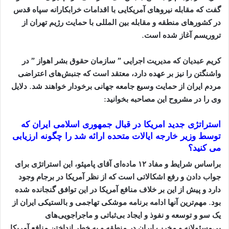
گفت که مقابله نیروهای آمریکایی با اقدامات خرابکارانه سپاه قدس
در کشورهای منطقه و مقابله بین المللی با حمایت رژیم تهران از
تروریسم آغاز شده است
.
کریم عبدیان که مدیریت اجرایی ” سازمان حقوق بشر اهواز ” در
واشنگتن را نیز بر عهده دارد، معتقد است که جنبش‌های اعتراضی
مردم ایران از حمایت وسیع جامعه جهانی برخودار خواهند شد. دلایل
وی را در مشروح این مصاحبه بخوانید
:
استراتژى جدید امریکا در قبال جمهورى اسلامى ایران که
توسط وزیر خارجه ایالات متحده ارائه شد را چگونه ارزیابى
مى کنید؟
براساس شرایط و مفاد ۱۲ ماده‌ای آقای پامپئو، این استراتژی برای
جواب دادن و رفع اشکالاتی است که از نظر آمریکا در برجام وجود
دارد و پیش از این بر خلاف منافع آمریکا در این توافق گنجانده شده
بود.
مهم‌ترین آنها ادامه برنامه موشکی تهاجمی و بالستیکی ایران از
یک سو و توسعه و نفوذ و ایجاد بی‌ثباتی و ماجراجویی‌های
بی‌مسئولانه و مخرب ایران در منطقه و به خطر انداختن منافع آمریکا