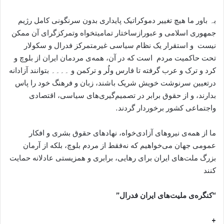
بہ باور ما هیچ تغییر دموکراتیک پایداری بدون سرنگونی کامل رژیم
جمهوری اسلامی و عبورازساختار تمامیتخواه وتمرکزگرای آن ممکن
نیست و استقرار یک نظام سیاسی غیرمتمرکز فدرال و سکولار
تحت حاکمیت مردم است که در آن، همه‌ی مردمان ایران از بلوچ و
کرد و ترک و عرب گرفته تا فارس ولُر و ترکمن و ۔۔۔۔ بتوانند آزادانه
درتعیین سرنوشت خویش شریک باشند، زبان و فرهنگ خود را پاس
بدارند، و از حقوق برابر در تصمیم‌گیری‌های سیاسی، اقتصادی
واجتماعی کشور برخوردار گردند.
ما از همه‌ی نیروهای آزادی‌خواه، نهادهای حقوق بشری و افکار
عمومی جهان می‌خواهیم که نه‌فقط از مردم بلوچ، بلکه از آرمان
بزرگ ملت‌های ایران برای رهایی، برابری و همزیستی عادلانه حمایت
کنند
“کنگره
ی ملیت
ھای ایران فدرال”
+