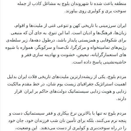
منطقه باعث شده تا شهروندان بلوچ به مشاغل کاذب از جمله
سوخت بری و کولبری روی بیاورند.
ایران سرزمینی با تاریخی کهن و تنوعی غنی از ملیت‌ھا و اقوام،
زبان‌ها، فرهنگ‌ها و ادیان است. اما این تنوع، به ‌جای آن که منبعی
برای شکوفایی و همزیستی پایدار باشد، درطول دهه‌ها، زیر سلطه‌ی
رژیم‌های تمامیتخواه و مرکزگرا، تک‌صدا و سرکوبگر، همواره با شیوه‌
ھای استعمارگرایانه، تبعیض، خشونت و نھادینه سازی فقر و
حاشیه‌نشینی پاسخ داده است.
مردم بلوچ، یکی از ریشه‌دارترین ملیت‌ھای تاریخی فلات ایران بدلیل
اھمیت استراتژیک جغرافیای زیست بوم شان، در خط مقدم مالکیت
زدایی و ھویت زدایی سیستماتیک دولت‌ھای حاکم بر ایران قرار
دارند.
مردم بلوچ نه ‌تنها با بالاترین نرخ بیکاری و فقر سیستماتیک دست ‌و
پنجه نرم می‌کنند، بلکه برای تأمین نان شب فرزندان خود، جان خود
را در راه سوخت‌بری و کولبری از دست می‌دهند. این وضعیت،