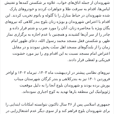
شهروندان از جمله اتاق‌ھای خواب، علاوه بر شکستن کمدها و تفتیش
لباس‌ها، اقدام به سرقت طلا و جواهرات کردند و خودروهای پارک
شده شهروندان در حیاط منازل را با گلوله و باتوم تخریب کردند. این
اقدام با اعتراض شهروندان و بویژه زنان بلوچ بندر کلاهی که نیروهای
یگان ویژه با محاصره زنان، آنان را مورد ضرب و شتم قرار داده و
چادر را از سر آن‌ها کشیدند و ھمچنین با عدم اجازه به برگزاری نماز
ظهر، و شکستن قفل مسجد محمد رسول الله، دعای ظهور امام
زمان را از بلندگوهای مسجد اھل سنّت پخش نمودند و در مقابل
اعتراض امام مسجد نسبت به این اقدام وی را نیز مورد خشونت
فیزیکی و لفظی قرار دادند.
نیروهای نظامی پیشتر در اردیبهشت ماه ۱۴۰۳، تیرماه ۱۴۰۲ و اواخر
فروردین ۱۴۰۱ نیز به بندرکلاهی و بندر کرگان شهرستان میناب
یورش برده بودند و شهروندان بلوچ آنجا را به دلیل موقعیت
ژئوپولتیک این منطقه بارها تهدید به کوچ اجباری نموده‌اند.
جمهوری اسلامی پس از ۴۶ سال تاکنون نتوانسته امکانات ابتدایی را
برای شهروندان بلوچ فراهم کند و از سوی دیگر عدم اشتغال‌زایی در