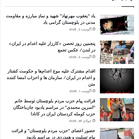
یاد “یعقوب مهرنهاد” شهید و نمادِ مبارزه و مقاومت
مدنی در بلوچستان گرامی باد
آگوست 3, 2026
پنجمین روز تحصن «کارزار علیه اعدام در ایران»
در لندن/ عکس تجمع
آگوست 2, 2026
اقدام مشترک علیه موج اعدام‌ها و حکومت کشتار
و اعدام در ایران/ سازمان ها و احزاب امضا کننده
متن
آگوست 1, 2026
قرائت پیام حزب مردم بلوچستان توسط خانم
“اسرین محمدی” در مراسم یادبود جان‌باختگان
حزب کومله کردستان ایران در کانادا
جولای 26, 2026
حضور اعضای “حزب مردم بلوچستان” و قرائت
پیام تسلیت و همدردی در مراسم یادبود