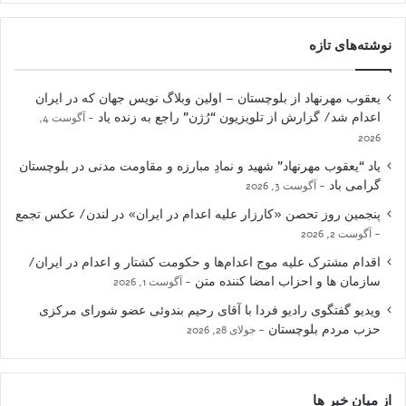
نوشته‌های تازه
یعقوب مهرنهاد از بلوچستان – اولین وبلاگ نویس جهان که در ایران
اعدام شد/ گزارش از تلویزیون “رُژن” راجع به زنده یاد
آگوست 4,
2026
یاد “یعقوب مهرنهاد” شهید و نمادِ مبارزه و مقاومت مدنی در بلوچستان
گرامی باد
آگوست 3, 2026
پنجمین روز تحصن «کارزار علیه اعدام در ایران» در لندن/ عکس تجمع
آگوست 2, 2026
اقدام مشترک علیه موج اعدام‌ها و حکومت کشتار و اعدام در ایران/
سازمان ها و احزاب امضا کننده متن
آگوست 1, 2026
ویدیو گفتگوی رادیو فردا با آقای رحیم بندوئی عضو شورای مرکزی
حزب مردم بلوچستان
جولای 28, 2026
از میان خبر ها