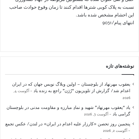
نسبت به پلاک کوبی شترها اقدام کنند تا زمان وقوع حوادث صاحب
این احشام مشخص شده باشد.
انتهای پیام/9031
نوشته‌های تازه
یعقوب مهرنهاد از بلوچستان – اولین وبلاگ نویس جهان که در ایران
اعدام شد/ گزارش از تلویزیون “رُژن” راجع به زنده یاد
آگوست 4,
2026
یاد “یعقوب مهرنهاد” شهید و نمادِ مبارزه و مقاومت مدنی در بلوچستان
گرامی باد
آگوست 3, 2026
پنجمین روز تحصن «کارزار علیه اعدام در ایران» در لندن/ عکس تجمع
آگوست 2, 2026