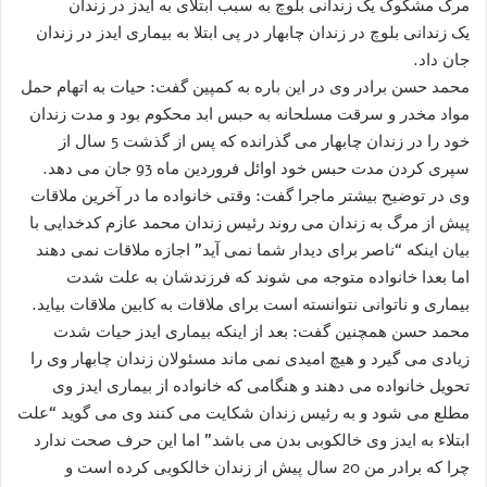
مرگ مشکوک یک زندانی بلوچ به سبب ابتلای به ایدز در زندان
یک زندانی بلوچ در زندان چابهار در پی ابتلا به بیماری ایدز در زندان
جان داد.
محمد حسن برادر وی در این باره به کمپین گفت: حیات به اتهام حمل
مواد مخدر و سرقت مسلحانه به حبس ابد محکوم بود و مدت زندان
خود را در زندان چابهار می گذرانده که پس از گذشت 5 سال از
سپری کردن مدت حبس خود اوائل فروردین ماه 93 جان می دهد.
وی در توضیح بیشتر ماجرا گفت: وقتی خانواده ما در آخرین ملاقات
پیش از مرگ به زندان می روند رئیس زندان محمد عازم کدخدایی با
بیان اینکه “ناصر برای دیدار شما نمی آید” اجازه ملاقات نمی دهند
اما بعدا خانواده متوجه می شوند که فرزندشان به علت شدت
بیماری و ناتوانی نتوانسته است برای ملاقات به کابین ملاقات بیاید.
محمد حسن همچنین گفت: بعد از اینکه بیماری ایدز حیات شدت
زیادی می گیرد و هیچ امیدی نمی ماند مسئولان زندان چابهار وی را
تحویل خانواده می دهند و هنگامی که خانواده از بیماری ایدز وی
مطلع می شود و به رئیس زندان شکایت می کنند وی می گوید “علت
ابتلاء به ایدز وی خالکوبی بدن می باشد” اما این حرف صحت ندارد
چرا که برادر من 20 سال پیش از زندان خالکوبی کرده است و