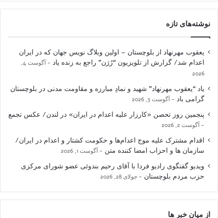
نوشته‌های تازه
یعقوب مهرنهاد از بلوچستان – اولین وبلاگ نویس جهان که در ایران
اعدام شد/ گزارش از تلویزیون “رُژن” راجع به زنده یاد
آگوست 4,
2026
یاد “یعقوب مهرنهاد” شهید و نمادِ مبارزه و مقاومت مدنی در بلوچستان
گرامی باد
آگوست 3, 2026
پنجمین روز تحصن «کارزار علیه اعدام در ایران» در لندن/ عکس تجمع
آگوست 2, 2026
اقدام مشترک علیه موج اعدام‌ها و حکومت کشتار و اعدام در ایران/
سازمان ها و احزاب امضا کننده متن
آگوست 1, 2026
ویدیو گفتگوی رادیو فردا با آقای رحیم بندوئی عضو شورای مرکزی
حزب مردم بلوچستان
جولای 28, 2026
از میان خبر ها