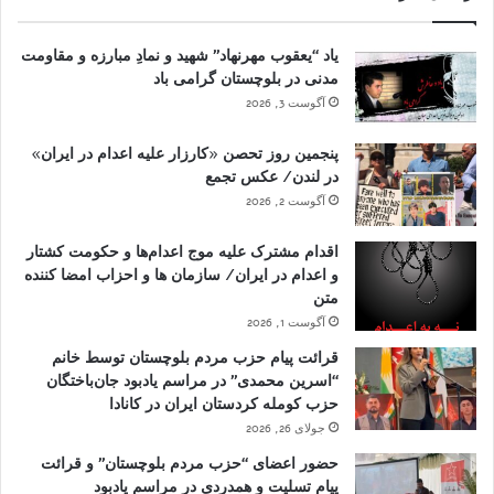
یاد “یعقوب مهرنهاد” شهید و نمادِ مبارزه و مقاومت
مدنی در بلوچستان گرامی باد
آگوست 3, 2026
پنجمین روز تحصن «کارزار علیه اعدام در ایران»
در لندن/ عکس تجمع
آگوست 2, 2026
اقدام مشترک علیه موج اعدام‌ها و حکومت کشتار
و اعدام در ایران/ سازمان ها و احزاب امضا کننده
متن
آگوست 1, 2026
قرائت پیام حزب مردم بلوچستان توسط خانم
“اسرین محمدی” در مراسم یادبود جان‌باختگان
حزب کومله کردستان ایران در کانادا
جولای 26, 2026
حضور اعضای “حزب مردم بلوچستان” و قرائت
پیام تسلیت و همدردی در مراسم یادبود