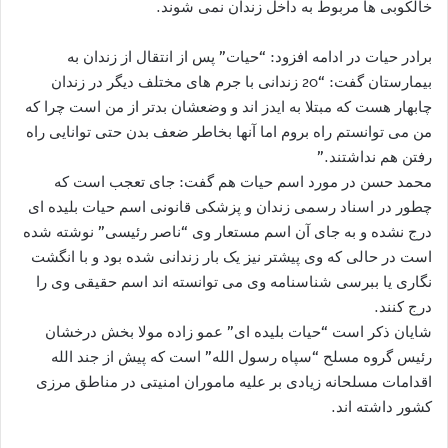
خالکوبی ها مربوط به داخل زندان نمی شوند.
برادر حیات در ادامه افزود: “حیات” پس از انتقال از زندان به
بیمارستان گفت: “20 زندانی با جرم های مختلف دیگر در زندان
چابهار هست که مبتلا به ایدز اند و وضعشان بدتر از من است چرا که
من می توانستم راه بروم اما آنها بخاطر ضعف بدن حتی توانایی راه
رفتن هم نداشتند.”
محمد حسن در مورد اسم حیات هم گفت: جای تعجب است که
چطور در اسناد رسمی زندان و پزشکی قانونی اسم حیات بلیده ای
درج نشده و به جای آن اسم مستعار وی “ناصر رئیسی” نوشته شده
است در حالی که وی پیشتر نیز یک بار زندانی شده بود و با انگشت
نگاری یا ببرسی شناسنامه وی می توانسته اند اسم حقیقی وی را
درج کنند.
شایان ذکر است “حیات بلیده ای” عمو زاده مولا بخش درخشان
رئیس گروه مسلح “سپاه رسول الله” است که پیش از جند الله
اقدامات مسلحانه زیادی بر علیه ماموران امنیتی در مناطق مرزی
کشور داشته اند.