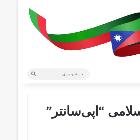
جستجو
برای
امی “اپی‌سانتر”