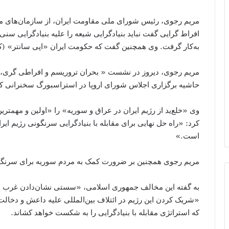
مریم رجوی، رئیس شورای ملی مقاومت ایران، از سازمان‌های م
افراط گرایی گفت نباید بنیادگرایی شیعه را علیه بنیادگرایی سنی
به‌کار گرفت. وی همچنین گفت که حکومت ایران «اپی سانتر» (کا
مریم رجوی، دیروز در نشست « بحران تروریسم و افراطی گری، ری
حاشیه برگزاری اجلاس شورای اروپا در استراسبورگ سخنرانی کر
وی «خلع‌ید از رژیم ایران در عراق و سوریه» را «اولین و مهمترین
کرد: «راه حل نهایی برای مقابله با بنیادگرایی سرنگونی رژیم ایرا
است.»
مریم رجوی همچنین بر ضرورت کمک به مردم سوریه برای سرنگون
به گفته این مخالف جمهوری اسلامی، «سستی نشان‌دادن غرب در بر
«شریک کردن این رژیم در ائتلاف بین‌المللی علیه داعش و دخال
که استراتژی مقابله با بنیادگرایی را به شکست خواهد کشاند.