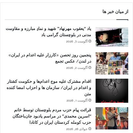
از میان خبر ها
یاد “یعقوب مهرنهاد” شهید و نمادِ مبارزه و مقاومت
مدنی در بلوچستان گرامی باد
آگوست 3, 2026
پنجمین روز تحصن «کارزار علیه اعدام در ایران»
در لندن/ عکس تجمع
آگوست 2, 2026
اقدام مشترک علیه موج اعدام‌ها و حکومت کشتار
و اعدام در ایران/ سازمان ها و احزاب امضا کننده
متن
آگوست 1, 2026
قرائت پیام حزب مردم بلوچستان توسط خانم
“اسرین محمدی” در مراسم یادبود جان‌باختگان
حزب کومله کردستان ایران در کانادا
جولای 26, 2026