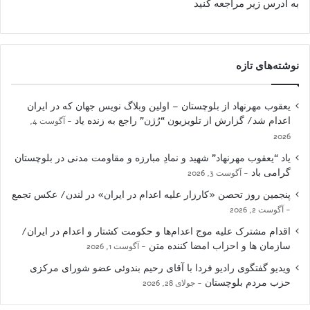
به آدرس زیر مراجعه کنید
نوشته‌های تازه
یعقوب مهرنهاد از بلوچستان – اولین وبلاگ نویس جهان که در ایران
اعدام شد/ گزارش از تلویزیون “رُژن” راجع به زنده یاد
آگوست 4,
2026
یاد “یعقوب مهرنهاد” شهید و نمادِ مبارزه و مقاومت مدنی در بلوچستان
گرامی باد
آگوست 3, 2026
پنجمین روز تحصن «کارزار علیه اعدام در ایران» در لندن/ عکس تجمع
آگوست 2, 2026
اقدام مشترک علیه موج اعدام‌ها و حکومت کشتار و اعدام در ایران/
سازمان ها و احزاب امضا کننده متن
آگوست 1, 2026
ویدیو گفتگوی رادیو فردا با آقای رحیم بندوئی عضو شورای مرکزی
حزب مردم بلوچستان
جولای 28, 2026