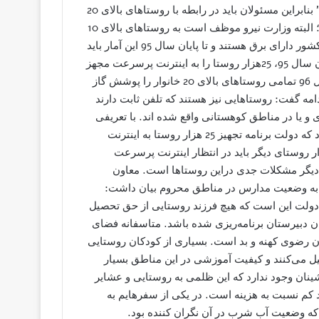
روستا تلقی می‌شوند و کمتر از آن را آبادی و یا مزرعه می نامیم” بنابراین مسئولان باید در رابطه با روستاهای بالای 20
خانوار و آبادی‌های بالای 10 خانوار بدون آب و برق پاسخگو باشند؛ البته وزارت نیرو موظف است به روستاهای بالای 10
خانوار برق‌رسانی کند و طبق آمار 91.9درصد روستا و آبادی‌های کشور دارای برق هستند و تا پایان سال 95 این آمار باید
به صددرصد برسد؛ همچنین وزیر ارتباطات متعهد است که تا پایان سال 95، 25هزار روستا را به اینترنت پرسرعت مجهز
کند؛علاوه بر این وزارت نفت نیز متعهد شده است که تا پایان سال 96 تمامی روستاهای بالای 20 خانوار را پوشش گاز
امه گفت: روستاهایی نیز هستند که تلفن ثابت دارند
ی و یا در مناطق کوهستانی واقع شده اند. با تعریفی
که از روستاها ارائه شده است 38 هزار روستا در کشور وجود دارد که دولت برنامه تجهیز 25 هزار روستا به اینترنت
را در دست اجرا داردکه در صورت تحقق این امر 13 هزار روستای دیگر باید در انتظار اینترنت پرسرعت
ز دیگر مشکلات جدی دراین روستاها است. معاون
 به وضعیت مدارس در مناطق محروم بیان داشت:
لت این است که هیچ فرزند روستایی از حق تحصیل
ان دبیرستان برنامه‌ریزی شده باشد. متاسفانه فضای
 رضوی کهنه و بد است. بسیاری از کودکان روستایی
ل می‌کنند و کیفیت آموزشی در این مناطق بسیار
ینان وجود ندارد که این ظلمی به روستایی و عشایر
د کم نسبت به هزینه است. در یکی از سفرهایم به
که وضعیت آب شرب در آن نگران کننده بود.