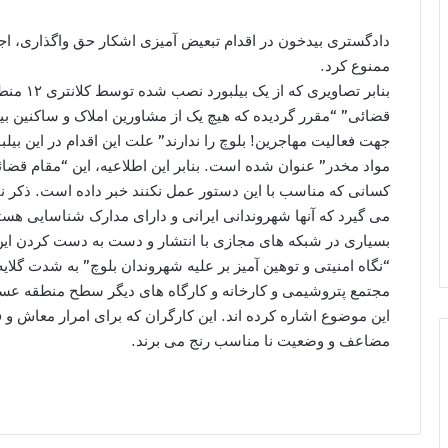
دادگستری بیدخون در اقدام تبعیض آمیزی اشکار حق واگذاری، اج
ممنوع کرد.
بنابر تص
قضائی” “مقرر گردیده که هیچ یک از مشاورین املاک و ساکنین ب
جهت فعالیت مهاجرین! بلوچ را ندارند” علت این اقدام در این بی
مواد مخدر” عنوان شده است. بنابر این اطلاعیه، این “مقام قضائ
کسانی که مناسب با این دستور عمل نکنند خبر داده است. ذکر ن
می گیرد که آنها شهروندانی ایرانی و دارای مدارک شناسایی هستن
بسیاری در شبکه های مجازی با انتشار و دست به دست کردن این ت
“نگاه امنیتی و توهین آمیز بر علیه شهروندان بلوچ” به شدت گلایه
مجتمع پتروشیمی و کارخانه و کارگاه های دیگر سطح منطقه عسلو
این موضوع اشاره کرده اند. این کارگران که برای امرار معاش و فر
مضاعف و وضعیت نا مناسب رنج می برند.