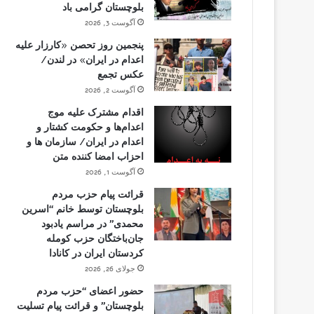
بلوچستان گرامی باد
آگوست 3, 2026
پنجمین روز تحصن «کارزار علیه
اعدام در ایران» در لندن/
عکس تجمع
آگوست 2, 2026
اقدام مشترک علیه موج
اعدام‌ها و حکومت کشتار و
اعدام در ایران/ سازمان ها و
احزاب امضا کننده متن
آگوست 1, 2026
قرائت پیام حزب مردم
بلوچستان توسط خانم “اسرین
محمدی” در مراسم یادبود
جان‌باختگان حزب کومله
کردستان ایران در کانادا
جولای 26, 2026
حضور اعضای “حزب مردم
بلوچستان” و قرائت پیام تسلیت