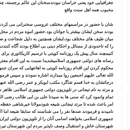
جغرافیایی خود یعنی خراسان نبودندسخنان این عالم برجسته، چن
محبوب همه اهل سنت واقع
شان با حضور در مراسمهای مختلف عروسی سخنرانی می کردند، 
بودند سخن ایشان بیشتر با جوانان بود.حضور انبوه مردم در محل
میان طیف های مختلف بود،ایشان همچنین به دلیل شجاعت و صداقت
را که تاحدودی از مسائل و احکام دینی بی اطلاع بودند آگاه کنند
کنیمچند سال پیش یک روزنامه کویتی با ترسیم کاریکاتوری برای
رسانه های دولتی جمهوری اسلامیشدیدا نسبت به این اقدام مع
محکوم کردن این اقدام روزنامه کویتی به اهانتهایی که سران ج
الله تعالی علیهم اجمعین روا میدارند اشاره نمودند و سپس فرمو
درجاتشان به خدا قسم شاگرد مکتب ابوبکر و عمر رضی الله ع
و مرتد به نام تیجانی در تلویزیون دولتی جمهوری اسلامی ظاهر 
تمام وانمود کرد که سنی ها به سیدنا علی بن ابی طالب رضی الل
امر باعث شده تا مرتد تیجانی شیعه شودمولانا خیرشاهی حفظه ال
نامیدند و فرمودند صدها نفر را می شناسند که سابقا شیعه اما 
جمهوری اسلامی بخواهند اسامی آنان را از تلویزیون دولتی ایران ا
شهرستان خاش و استقبال وصف ناپذیر مردم این شهرستان تیری 