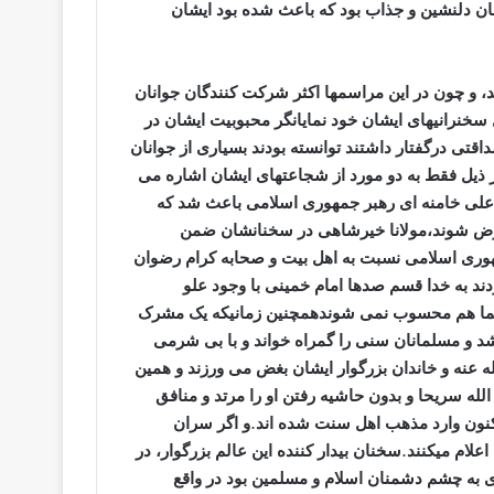
ان دلنشین و جذاب بود که باعث شده بود ایشان
و چون در این مراسمها اکثر شرکت کنندگان جوانان
 سخنرانیهای ایشان خود نمایانگر محبوبیت ایشان در
ی درگفتار داشتند توانسته بودند بسیاری از جوانان
در ذیل فقط به دو مورد از شجاعتهای ایشان اشاره می
 علی خامنه ای رهبر جمهوری اسلامی باعث شد که
ترض شوند،مولانا خیرشاهی در سخنانشان ضمن
مهوری اسلامی نسبت به اهل بیت و صحابه کرام رضوان
دند به خدا قسم صدها امام خمینی با وجود علو
نهما هم محسوب نمی شوندهمچنین زمانیکه یک مشرک
شد و مسلمانان سنی را گمراه خواند و با بی شرمی
ه عنه و خاندان بزرگوار ایشان بغض می ورزند و همین
له سریحا و بدون حاشیه رفتن او را مرتد و منافق
اکنون وارد مذهب اهل سنت شده اند.و اگر سران
علام میکنند.سخنان بیدار کننده این عالم بزرگوار، در
به چشم دشمنان اسلام و مسلمین بود در واقع