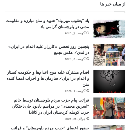
از میان خبر ها
یاد “یعقوب مهرنهاد” شهید و نمادِ مبارزه و مقاومت
مدنی در بلوچستان گرامی باد
آگوست 3, 2026
پنجمین روز تحصن «کارزار علیه اعدام در ایران»
در لندن/ عکس تجمع
آگوست 2, 2026
اقدام مشترک علیه موج اعدام‌ها و حکومت کشتار
و اعدام در ایران/ سازمان ها و احزاب امضا کننده
متن
آگوست 1, 2026
قرائت پیام حزب مردم بلوچستان توسط خانم
“اسرین محمدی” در مراسم یادبود جان‌باختگان
حزب کومله کردستان ایران در کانادا
جولای 26, 2026
حضور اعضای “حزب مردم بلوچستان” و قرائت