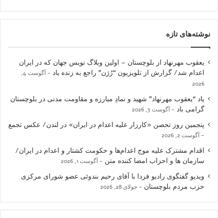
نوشته‌های تازه
یعقوب مهرنهاد از بلوچستان – اولین وبلاگ نویس جهان که در ایران
اعدام شد/ گزارش از تلویزیون “رُژن” راجع به زنده یاد
آگوست 4,
2026
یاد “یعقوب مهرنهاد” شهید و نمادِ مبارزه و مقاومت مدنی در بلوچستان
گرامی باد
آگوست 3, 2026
پنجمین روز تحصن «کارزار علیه اعدام در ایران» در لندن/ عکس تجمع
آگوست 2, 2026
اقدام مشترک علیه موج اعدام‌ها و حکومت کشتار و اعدام در ایران/
سازمان ها و احزاب امضا کننده متن
آگوست 1, 2026
ویدیو گفتگوی رادیو فردا با آقای رحیم بندوئی عضو شورای مرکزی
حزب مردم بلوچستان
جولای 28, 2026