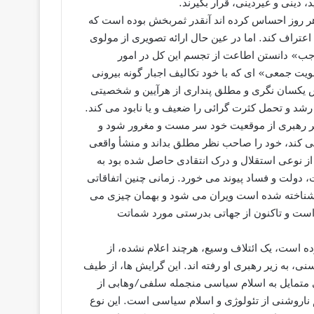
 دینی و غیردینی، قرار بگیرند.
ر روز احساس کرده اند آنقدر ثمربخش بوده است که
عتراف کند. اما در عین حال ارائه تصویری از مولوی
واجب» دانستن اطاعت از تجسم این کل در امور
ت جمعی» ای که با خود تکالیف اجبار گونه بیرونی
یس یکسان نگری و مطلق پنداری از هرآیین و شخصیتی
 رشد و تحمل کثرت گرائی را ضعیف و یا نابود می کند.
 هر رهبری از موقعیت خود سر مست و مغرور شود و
لقی کند، خود را صاحب نظر مطلق بداند و منشأ واقعی
از نوعی استقلال و درک انتقادی حاصل شده بود به
ولت و فساد پیوند می خورد. زمانی چنین اتفاقاتی
 شناخته شده است ویران می شود و بهمان چیزی می
است و تاکنون از جهاتی بدرستی مورد شماتت
 است، یک ائتلاف وسیع، هرچند اعلام نشده، از
نی، به زیر رهبری او رفته اند. این گرایش ها، از طیف
 متمایل به اسلام سیاسی منجمله سلفی/وهابی از
م ناروشنی از تئولوژی و اسلام سیاسی است. این نوع