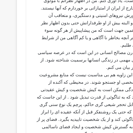
ت، یاد آوری کنم. من در اظهار نظراتم با مولوی
از ایران از امتیازاتی بر خوردارم که آنها نیستند.
رش نیروهای امنیتی و دستگیری، و متعاقب آن
 و البته بیش از او طرفدارانش حتی بدون اظهار نظر
ز همین جهت است که من پیشاپیش از هر گونه سوء
ر آنچه بخاطر نا آگاهی و یا کم آگاهی من از شرایط
طلبم.
مدرن مصالح انسانی در این است که در عرصه سیاسی
ی مهمی در زندگی انسانها برسمیت شناخته شود. از
 بیان می کنم.
ین زاویه هم بی مناسبت نیست که منابع مشروعیت
شخصی او جستجو شوند. در محیطی که آکنده از
سادگی ممکن است به کیش شخصیت و کیش عقیدتی
ه به ثناگوئی از قدرت تبدیل شود . از این جاست که
مقابل تحجر شیعی گری حاکم، پرچم یک نوع سنی گری
ه حتی یک روشنفکر قبل از آنکه عقیده ای را ابراز
اگوئی کند و از یک شخصیت تاییدیه بگیرد. فضای پر از
که به گسترش کیش شخصیت و ایجاد فضای ناسالمی