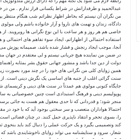
رابطه لازم می شود یک نکته مهم را که دارای ارزش متدولوژیک اس
عبدالحمید و طرفدارانش در شراط یکسانی قرار ندارم . من در خارج 
من نگران آن نیستم که بخاطر اظهار نظراتم شب هنگام منتظر یو
دادگاه، زندان و تهمت های ناروا و آزار خانواده باشم ولی مولوی
خاصی هم هر روز و هر ساعت با این نوع نگرانی ها روبرویند. ا
استفاده احتمالی از اظهاراتم، ایجاد سوء تفاهم های احتمالی و ه
آنجا، موجب ایجاد رنجش و فشار شده باشد، صمیمانه پوزش می 
در ضمن من نماینده هیچ جریانی نیستم و لی معتقدم در جهان 
دولت از دین جدا باشد و منشور جهانی حقوق بشر بمثابه راهنما
همین زوایای کلی من نگرانی های خود را در چند مورد بصورت زیر
سنت گرائی اغلب از جنبه های اساسی یک نگرش دینی است. از ا
جایگاه کنونی مولوی هم عمدتاً در سنت های دینی و کریسمای 
پوپولیسم دینی و فرهنگ استبدادی است چنین خصوصیاتی به 
منجر شود؛ و قدردانی که تا حدی معقول هم هست به جائی برسد ک
احتمالا هواداران متعصب و سر سختی بوجود آید که با خود در 
را، بسوی تحجر و انتقاد ناپذیری حمل کنند. در چنان فضائی است ک
کند وتصمیمی بگیرد و یک حرکت عملی را دنبال کند باید بنحوی ثن
شعار، سرود و ستایشنامه می تواند زوایای ناخوشایندی باشد 