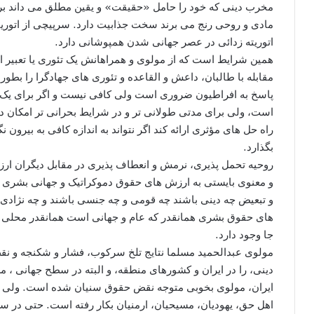
مخرب دینی که خود را حامل «حقیقت» و یقین مطلق می داند برای
مادی و روحی رنج می برند سخت جذابیت دارد. سرپیچی از اتوریته
اتوریته زدائی در عصر جهانی شدن همپوشانی دارد.
همین شرایط است که از مولوی و همراهانش یک تئوری یا تعبیر
مقابله با طالبان، داعش و القاعده و تئوری های جهادگرا را بطو
پاسخ به افراطیون ضروری است ولی کافی نیست و اگر برای یک د
است، ولی برای مدتی طولانی تر و در شرایط بحرانی تر امکان دوا
راه حل های مؤثری ارائه کند اگر نتواند به اندازه کافی به بیرو
بگذارد.
روحیه تحمل پذیری، نرمش و انعطاف پذیری در مقابل دیگران 
و معنوی بایستی به ارزش های حقوق دموکراتیک و جهانی بشری پیون
و تبعیض چه دینی باشند چه قومی و چه جنسی باشند و چه نژادی 
های حقوق بشری همانقدر که عام و جهانی است همانقدر محلی
جا وجود دارد.
مولوی عبدالحمید مسلما نتایج تلخ سرکوب، فشار و شکنجه و 
دینی، را در ایران و کشورهای منطقه، و البته در سطح جهانی ،
ایران، مولوی بخوبی متوجه نقض حقوق سنیان شده است. ولی ا
اهل حق، یهودیان، مسیحیان، ارمنیان بکار رفته است. حتی در سط