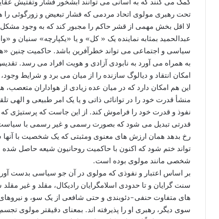
کمک می کنند که به آسانی می توانند آبشخور فشار وتفتیش عقاید،
تحت رهبری مولوی اتحاد مردمی که فشار تبعیض و زورگوئی را ه
لا اقل بخش مهمی از قشر حاکم را مجبور کند که به وجود مشکل ا
عبدالحمید بمثابه نماینده یک « کل» و یا «یکپارچه» سنیان و «
سیاسی و اجتماعی می تواند خطرآفرین باشد. حاکمیت چنین «هوی
به همراه می آورد به نابودی آزادی و هویت افراد می رسد. تقد
امکان انتقاد و دیالوگ سازنده را از میان می برد و شرایط وجود،
این هم امکان دارد که در میان عده زیادی از هواداران متعصب،
منشأ قدرت خود را در توانائی ذاتی و یا یک امر طبیعی و الهی ت
نفوذ و قدرت خود را فراموش کند. از این جاست که پرستیژی که 
قدرتی تبدیل می شود که بصورت رسمی و غیر رسمی با سیاست، د
رخ بدهد همان ارزش های معنوی ومثبتی که یک شخصیت با آنها
تواند ختم شود که اکنون با حاکمیت روحانیون شیعه حاصل شده 
شخصی مانند مولوی بوده است.
بر اساس اعتبار و نفوذی که مولوی در آن جو سیاسی بدست آورده
سنت گرایان و تا حدودی اسلامگرایان رادیکال، مقلد و غیر مقلد س
های متفاوت حنفی-دئوبندی و حتی شافعی از یک سو، و نیروهای
سوی دیگر، رهبری او را پذیرفته اند. بمعنای دقیقتر مولوی تجس