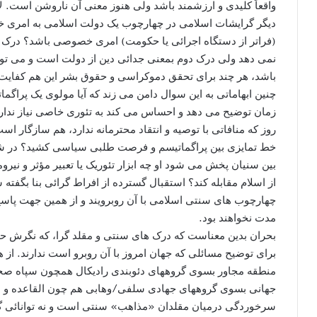
واقعاً کلیدی و ارزشمند باشد ولی هنوز معنی آن ناروشن است. ل
دیگر گرایشات اسلامی در چهارچوب یک دولت اسلامی به امری خص
(فراتر از دستگاه اجرائی یا حکومت) امری خصوصی باشد؟ درک ا
نمی دهد ولی درک دوم بمعنی جدائی دین از دولت است و می توان
باشد، هر چند برای تحقق دموکراسی و حقوق بشر این هم کفایت 
چنین ابهاماتی به این سوال دامن می زند که آیا مولوی یک پرا
زمان توضیح می دهد و احساس می کند به تئوری خاصی نیاز ندارد
روز که منافاتی با توصیه و انتقاد محترمانه ندارد، هم سازگار 
خط تمایزی بین پراگماتیسم و فرصت طلبی سیاسی کشید؟ در شرای
بین سنیان پخش می شود او چه ابزار تئوریک یا تعبیر مؤثر و نیرومندی
از اسلام مقابله کند؟ استقبال گسترده از افراط گرائی بنا بگفت
چهارچوب های سنتی اسلامی با آن روبرویند و از همین جهت پاسخ
مدت نخواهند بود.
بحران بدین معناست که درک های سنتی و مقلد گرا، که نگرش حنف
برای توضیح مسائلی که جهان امروز با آن روبرو است ندارند. از 
منطقه مجاور بسوی گروههای دئوبندی رادیکال همچون سپاه صحاب
جهانی بسوی گروههای جهادی سلفی/وهابی هم چون القاعده و دا
سرخوردگی درمیان مقلدان «مذاهب» سنتی است و نه توانائی گروه