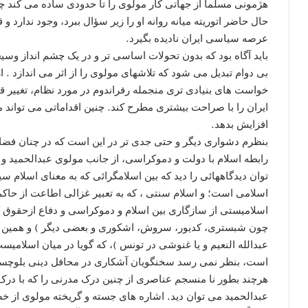
هژمونی مسلماً از جهاتی کار مولوی را تا حدودی ساده می کند چ
حال حاضر اتوریته میانه روانه او را زیر سؤال ببرد، وجود ندارد 
عرصه سیاسی ایران نادیده بگیرد.
باید آگاه بود که بدون تحولات اساسی تر و در یک چشم انداز وسیع
بی دوام تبدیل می شود که تلاشهای مولوی را از اثر می اندازد . ا
خواست های بنیادی تری منجمله رفراندوم در مورد نظام، تغییر 
ایران را با صراحت بیشتری مطرح کند. چنین اقداماتی می تواند م
افزایش بدهد.
بنظرم دشواری دیگر و حتی جدی تر در این است که در چنان فضای
رابطه اسلام با دولت و دموکراسی، از جانب مولوی عبدالحمید و 
توان دیدگاههائی را دید که بین اسلامگرائی که به معنای اسلام
اسلامی است؛ و اسلام سنتی ، که به تعبیر غزالی اطاعت از حاکم 
اسلامیستی از سازگاری بین اسلام و دموکراسی و دفاع ازحقوق 
چون شبستری، کدیور، سروش، اشکوری و بعضی دیگر ) و همین 
عبدالله النعیم و یا غنوشی در تونس )، که گویا در میان اسلامی
است، بنظر نمی رسد سخنگویان آشکاری در محافل دینی بلوچست
هرچند بطور نا منسجم عناصری از چنین درک مدرنی را که با در
عبدالحمید می توان دید. اشاره های جسته و گریخته مولوی از 