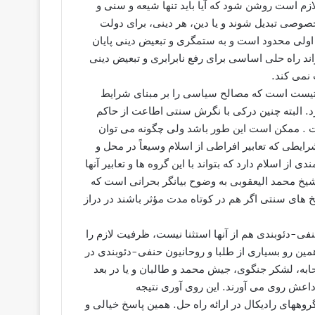
ازم است روشن شود که آیا باید تنها شیعه و سنی و
وصی تبدیل شوند و یا دین، هر دینی، برای دولت
ولی محدود است و به ستمگری و تبعیض دینی پایان
د راه حلی اساسی برای رفع نابرابری و تبعیض دینی
نمی کند.
گماتیست است که مصالح سیاسی را بر مبنای شرایط
. البته چنین درکی با نگرش سنتی اطاعت از حاکم
است . ممکن است این طور باشد ولی چگونه می توان
طی که تعابیر افراطی از اسلام وسیعاً در محل و
 از اسلام دارد که بتواند با این گروه ها و تعابیر آنها
ه شیخ محمد الیعقوبی به وضوح بیانگر بحرانی است که
 های سنتی اگر هم در کوتاه مدت مؤثر باشند در دراز
ی-دئوبندی هم از آنها استثنا نیست، ظرفیت لازم را
همین رو بسیاری از طلبا و روحانیون حنفی-دئوبندی در
ه، لشکر جنگوی، جیش محمد و طالبان و یا در بعد
عش روی می آورند. این روی آوری نتیجه
های رادیکال در ارائه راه حل. همین پاسخ خیالی و