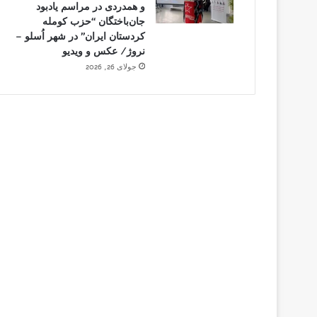
و همدردی در مراسم یادبود
جان‌باختگان “حزب کومله
کردستان ایران” در شهر اُسلو –
نروژ/ عکس و ویدیو
جولای 26, 2026