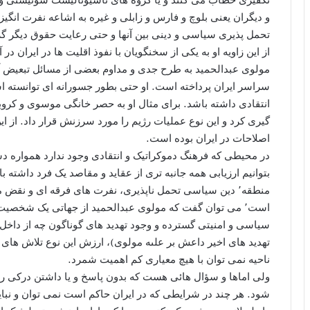
و دیگران یعنی بلوچ و فارس و زابلی و غیره به اشاعه نفرت انگ
تحمل پذیری سیاسی و دینی بین آنها و حتی رعایت حقوق دیگر 
از این زاویه او به یکی از سخنگویان با نفوذ اقلیت ها در ایران در
مولوی عبدالحمید به طرح جدی و مداوم بعضی از مسائل تبعیض آمی
سراسر ایران پرداخته است. او حتی بطور جسورانه ای توانسته 
گیری کرد و این نوع عملیات رژیم را مورد سرزنش قرار داد. از ا
اصلاحات در ایران بوده است.
در محیطی که فرهنگ دموکراتیک و انتقادی وجود ندارد همواره د
بتوانیم ارزیابی همه جانبه تری از عقاید و مقاصد یک فرد داشته 
منطقه٬ دین سیاسی تحمل ناپذیری، نفرت های فرقه ای و نقض
است٬ می توان گفت که مولوی عبدالحمید از جهاتی یک شخص
سیاسی و امنیتی گسترده و وجود تهدید های گوناگون چه از داخل ا
تهدید های اخیر داعش بر علىه مولوى)، ارزش این نوع تلاش های
ناحیه نمی توان با هیچ معیاری کم اهمیت شمرد.
ولی اماها و سؤال هائی هست که بدون پاسخ و یا داشتن درکی رو
شود. هر چند در شرایطی که در ایران حاکم است نمی توان و ن