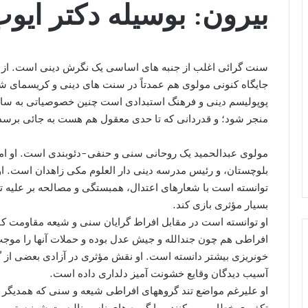
بیرون: بوسیله دکتر ایو
سنت گرائی اغلب از جنبه های اساسی یک نگرش دینی است. از ا
جایگاه کنونی مولوی هم عمدتاً در سنت های دینی و کریسمای 
پوپولیسم دینی و فرهنگ استبدادی است چنین خصوصیاتی به 
منجر شود؛ و قدردانی که تا حدی معقول هم هست به جائی برسد ک
مولوی عبدالحمید یک روحانی سنی و حنفی-دئوبندی است. او ام
بلوچستان، و رئیس مدرسه دینی دار العلوم مکی زاهدان است. ا
توانسته است با شعارهای اعتدال، همبستگی و مصالحه بر علیه 
بسیار مؤثری بازی کند.
او توانسته است در مقابل افراط گرایان سنی و شیعه مقاومت کن
افراطی هم چون جندالله و جیش عدل بوده و حملات آنها را موجب 
خونریزی بیشتر دانسته است. او نقش مؤثری در آزادی بعضی از گ
آسیب دیدگان وقایع خشونت آمیز دلداری داده است.
او علیرغم مواضع تند گروههای افراطی شیعه و سنی که همدیگر را
تکفیری خطاب می کنند و یا گروه های ناسیونالیست شونیستی و 