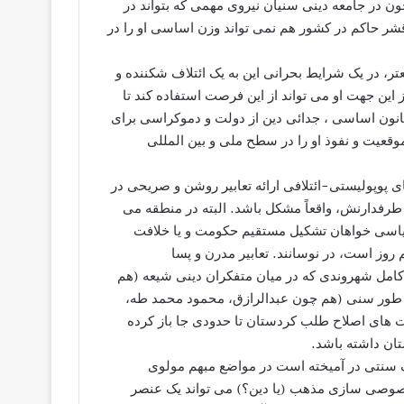
ون در جامعه دینی سنیان نیروی مهمی که بتواند در
و قشر حاکم در کشور هم نمی تواند وزن اساسی او را در
تر، در یک شرایط بحرانی این به یک ائتلاف شکننده و
ز این جهت او می تواند از این فرصت استفاده کند تا
قانون اساسی ، جدائی دین از دولت و دموکراسی برای
وقعیت و نفوذ او را در سطح ملی و بین المللی
 پوپولیستی-ائتلافی ارائه تعابیر روشن و صریحی در
طرفدارنش، واقعاً مشکل باشد. البته در منطقه می
 سیاسی خواهان تشکیل مستقیم حکومت و یا خلافت
روز است، در نوسانند. تعابیر مدرن و پسا
کامل شهروندی که در میان متفکران دینی شیعه (هم
طور سنی (هم چون عبدالرازق، محمود محمد طه،
ست های اصلاح طلب کردستان تا حدودی جا باز کرده
ان داشته باشد.
ک سنتی در آمیخته است در مواضع مبهم مولوی
خصوصی سازی مذهب (یا دین؟) می تواند یک عنصر