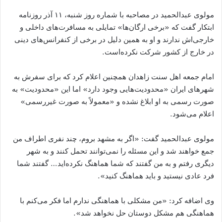
مولوی عبدالحمید در مصاحبه با شماره روز شنبه، ۱۱ آذر روزنامه
ابتکار گفت که
«
برخی ارگان
ها
»
تمایلی به مسافرت
های داخلی و
خارجی
اش ندارند و او به همین دلیل در برخی از کنفرانس
های دینی
در خارج از کشور شرکت نکرده
است
.
امام جمعه اهل سنت زاهدان همچنین اعلام کرد که برای سفرش به
شهرهای ایران
«
محدودیت
هایی وجود دارد
»
اما این
«
محدودیت
»
به
صورت رسمی به او ابلاغ نشده و
«
معمولاً به صورت غیررسمی
»
اعلام می
شود
.
مولوی عبدالحمید گفت
: «
اگر به مشهد بروم، چند نفری اطراف من
جمع خواهند شد و این مسئله را نمی
توانند تحمل کنند و به شهر
دیگری رفتم و به من گفتند که شما هماهنگ نکرده
اید
…
گفتند شما
فرد عادی نیستید و باید هماهنگ کنید
».
وی اضافه کرد
: «
من مشکلی با هماهنگی ندارم اما فکر می
کنم با
هماهنگی هم مشکل دوستان حل نخواهد شد
».