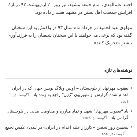
احمد علم
الهدی، امام جمعه مشهد، نیز روز ۲۰ اردیبهشت ۹۳ دربارهٔ
افزایش جمعیت اهل تسنن در مشهد هشدار داده بود
.
مولوی عبدالحمید در خرداد ماه سال ۹۳ در واکنش به این سخنان
گفته بود که برخی می
خواهند با این سخنان شیعیان را به فرزندآوری
بیشتر
«
تحریک کنند
».
نوشته‌های تازه
یعقوب مهرنهاد از بلوچستان – اولین وبلاگ نویس جهان که در ایران
اعدام شد/ گزارش از تلویزیون “رُژن” راجع به زنده یاد
آگوست 4,
2026
یاد “یعقوب مهرنهاد” شهید و نمادِ مبارزه و مقاومت مدنی در بلوچستان
گرامی باد
آگوست 3, 2026
پنجمین روز تحصن «کارزار علیه اعدام در ایران» در لندن/ عکس تجمع
آگوست 2, 2026