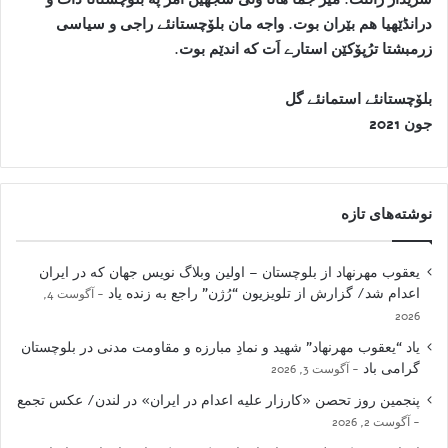
درانڈێهیا هم بێران بوت. واجه مان بلۆچستانئے راجی و سیاسی
زرمبشتا ترُپۆکێن استارے اَت که اندێم بوت.
بلۆچستانئے استمانئے گل
جون 2021
نوشته‌های تازه
یعقوب مهرنهاد از بلوچستان – اولین وبلاگ نویس جهان که در ایران
اعدام شد/ گزارش از تلویزیون “رُژن” راجع به زنده یاد
آگوست 4,
2026
یاد “یعقوب مهرنهاد” شهید و نمادِ مبارزه و مقاومت مدنی در بلوچستان
گرامی باد
آگوست 3, 2026
پنجمین روز تحصن «کارزار علیه اعدام در ایران» در لندن/ عکس تجمع
آگوست 2, 2026