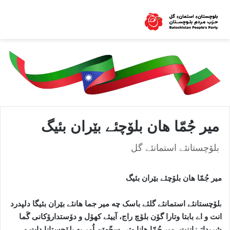
میر جُمّا هان بلۆچئے بێران بئیگ
بلۆچستانئے استمانئے گل
میر جُمّا هان بلۆچئے بێران بئیگ
ب
لۆچستانئے استمانئے گلئے باسک چه میر جما هانئے بێران بئیگا دلپدرد
انت و اے بابتا وتارا گۆن بلۆچ راج، آییئے کهۆل و دۆستدارۆکانی گَما
شریدارَ زاننت. میر جُمّا هانا وتی سجّهێن اُمر په بلۆچستانا دات و