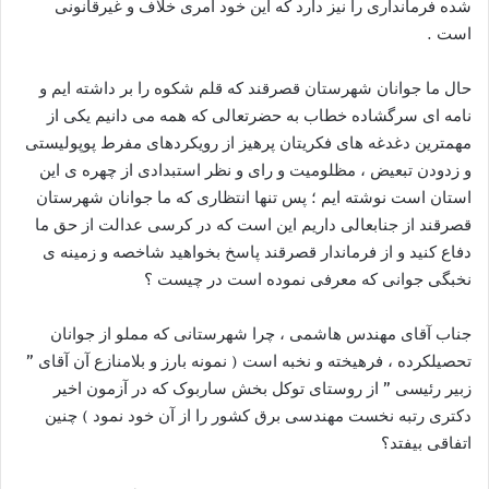
شده فرمانداری را نیز دارد که این خود امری خلاف و غیرقانونی
است .
حال ما جوانان شهرستان قصرقند که قلم شکوه را بر داشته ایم و
نامه ای سرگشاده خطاب به حضرتعالی که همه می دانیم یکی از
مهمترین دغدغه های فکریتان پرهیز از رویکردهای مفرط پوپولیستی
و زدودن تبعیض ، مظلومیت و رای و نظر استبدادی از چهره ی این
استان است نوشته ایم ؛ پس تنها انتظاری که ما جوانان شهرستان
قصرقند از جنابعالی داریم این است که در کرسی عدالت از حق ما
دفاع کنید و از فرماندار قصرقند پاسخ بخواهید شاخصه و زمینه ی
نخبگی جوانی که معرفی نموده است در چیست ؟
جناب آقای مهندس هاشمی ، چرا شهرستانی که مملو از جوانان
تحصیلکرده ، فرهیخته و نخبه است ( نمونه بارز و بلامنازع آن آقای ”
زبیر رئیسی ” از روستای توکل بخش ساربوک که در آزمون اخیر
دکتری رتبه نخست مهندسی برق کشور را از آن خود نمود ) چنین
اتفاقی بیفتد؟