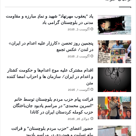
یاد “یعقوب مهرنهاد” شهید و نمادِ مبارزه و مقاومت
مدنی در بلوچستان گرامی باد
آگوست 3, 2026
پنجمین روز تحصن «کارزار علیه اعدام در ایران»
در لندن/ عکس تجمع
آگوست 2, 2026
اقدام مشترک علیه موج اعدام‌ها و حکومت کشتار
و اعدام در ایران/ سازمان ها و احزاب امضا کننده
متن
آگوست 1, 2026
قرائت پیام حزب مردم بلوچستان توسط خانم
“اسرین محمدی” در مراسم یادبود جان‌باختگان
حزب کومله کردستان ایران در کانادا
جولای 26, 2026
حضور اعضای “حزب مردم بلوچستان” و قرائت
پیام تسلیت و همدردی در مراسم یادبود