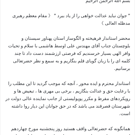
بسم الله الرحمن الرحیم “
” جوان نباید عدالت‏ خواهى را از یاد ببرد ” 《 مقام معظم رهبری
مدظله العالی 》
محضر استاندار فرهیخته و الگوساز استان پهناور سیستان و
بلوچستان جناب آقای مهندس علی اوسط هاشمی با سلام و تحیات
وافر الهی بسیار خرسندیم که فرصتی ارزشمند دست داد تا چند
کلمه ای را با زبان گویای قلم بنگاریم و به سمع و نظر حضرتعالی
برسانیم.
استاندار محترم و ایده محور ، آنچه که موجب گردید تا این مطلب را
با رعایت حق و عدالت بنگاریم ، برخی بی مهری ها ، تبعیض ها و
رویکردهای مفرط و مکرر پوپولیستی از جانب نماینده عالی دولت در
شهرستان قصرقند می باشد که در حق جوانان این دیار روا داشته
است.
همانگونه که حضرتعالی واقف هستید روز پنجشنبه مورخ چهاردهم