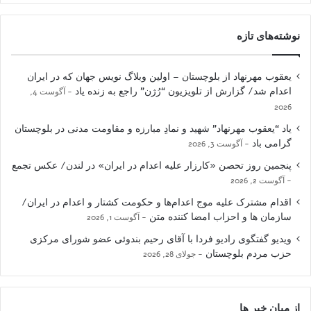
نوشته‌های تازه
یعقوب مهرنهاد از بلوچستان – اولین وبلاگ نویس جهان که در ایران
اعدام شد/ گزارش از تلویزیون “رُژن” راجع به زنده یاد
آگوست 4,
2026
یاد “یعقوب مهرنهاد” شهید و نمادِ مبارزه و مقاومت مدنی در بلوچستان
گرامی باد
آگوست 3, 2026
پنجمین روز تحصن «کارزار علیه اعدام در ایران» در لندن/ عکس تجمع
آگوست 2, 2026
اقدام مشترک علیه موج اعدام‌ها و حکومت کشتار و اعدام در ایران/
سازمان ها و احزاب امضا کننده متن
آگوست 1, 2026
ویدیو گفتگوی رادیو فردا با آقای رحیم بندوئی عضو شورای مرکزی
حزب مردم بلوچستان
جولای 28, 2026
از میان خبر ها