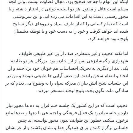
اینکه این اتهام تا چه حد صحیح بود، مجال قضاوت نیست. ولی آنچه
مسلم است قاتل و مقتول هر دو اسلحه دولتی در اختیار داشته و با
مجوز رسمی دست به این اقدامات می زده اند. و این سرنوشتی
است که تمام کسانی را که از طرف سپاه و نیروهای دیگر تسلیح
شده اند خواهد گرفت و خود را به دست خود و با توطئه دشمنان
بلوچ نابود خواهند کرد.
اما نکته عجیب و غیر منتظره، صف آرایی غیر طبیعی طوایف
شهنوازی و گمشادزهی پس از این حادثه بود. بزرگان هر دو طایفه
یکی بعد از دیگری به تحریک احساسات هم خونان خود پرداختند و از
اتحاد و انتقام سخن راندند. این صف آرایی ها طبیعی نبودند و من در
این جلسات شبح آتش بیاران معرکه سپاه را به وضوح می دیدم که بر
سادگی ملت نگون بخت بلوچ لبخند تمسخر میزدند.
عجیب است که در این کشور یک جلسه ختم قران به ده ها مجوز نیاز
دارد و جلسه یادبود یک فعال فرهنگی و اجتماعی با دهها و صدها مانع
برخورد میکند، چطور این طوایف بدون مجوز توانسته اند چنین
جلساتی برگزار کنند و برای همدیگر خط و نشان بکشند و از عزمشان