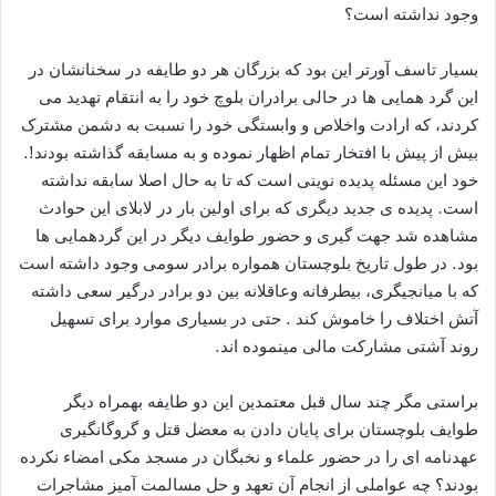
وجود نداشته است؟
بسیار تاسف آورتر این بود که بزرگان هر دو طایفه در سخنانشان در
این گرد همایی ها در حالی برادران بلوچ خود را به انتقام تهدید می
کردند، که ارادت واخلاص و وابستگی خود را نسبت به دشمن مشترک
بیش از پیش با افتخار تمام اظهار نموده و به مسابقه گذاشته بودند!.
خود این مسئله پدیده نوینی است که تا به حال اصلا سابقه نداشته
است. پدیده ی جدید دیگری که برای اولین بار در لابلای این حوادث
مشاهده شد جهت گیری و حضور طوایف دیگر در این گردهمایی ها
بود. در طول تاریخ بلوچستان همواره برادر سومی وجود داشته است
که با میانجیگری، بیطرفانه وعاقلانه بین دو برادر درگیر سعی داشته
آتش اختلاف را خاموش کند . حتی در بسیاری موارد برای تسهیل
روند آشتی مشارکت مالی مینموده اند.
براستی مگر چند سال قبل معتمدین این دو طایفه بهمراه دیگر
طوایف بلوچستان برای پایان دادن به معضل قتل و گروگانگیری
عهدنامه ای را در حضور علماء و نخبگان در مسجد مکی امضاء نکرده
بودند؟ چه عواملی از انجام آن تعهد و حل مسالمت آمیز مشاجرات