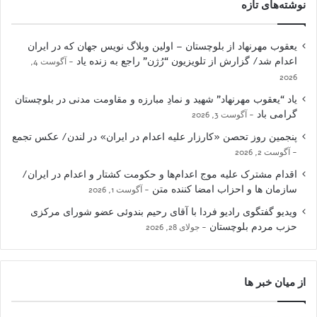
نوشته‌های تازه
یعقوب مهرنهاد از بلوچستان – اولین وبلاگ نویس جهان که در ایران
اعدام شد/ گزارش از تلویزیون “رُژن” راجع به زنده یاد
آگوست 4,
2026
یاد “یعقوب مهرنهاد” شهید و نمادِ مبارزه و مقاومت مدنی در بلوچستان
گرامی باد
آگوست 3, 2026
پنجمین روز تحصن «کارزار علیه اعدام در ایران» در لندن/ عکس تجمع
آگوست 2, 2026
اقدام مشترک علیه موج اعدام‌ها و حکومت کشتار و اعدام در ایران/
سازمان ها و احزاب امضا کننده متن
آگوست 1, 2026
ویدیو گفتگوی رادیو فردا با آقای رحیم بندوئی عضو شورای مرکزی
حزب مردم بلوچستان
جولای 28, 2026
از میان خبر ها