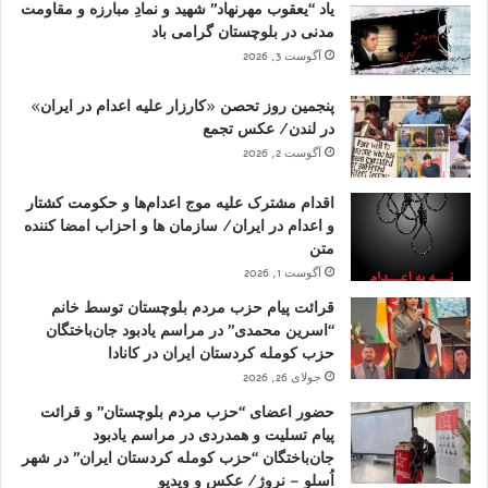
یاد “یعقوب مهرنهاد” شهید و نمادِ مبارزه و مقاومت
مدنی در بلوچستان گرامی باد
آگوست 3, 2026
پنجمین روز تحصن «کارزار علیه اعدام در ایران»
در لندن/ عکس تجمع
آگوست 2, 2026
اقدام مشترک علیه موج اعدام‌ها و حکومت کشتار
و اعدام در ایران/ سازمان ها و احزاب امضا کننده
متن
آگوست 1, 2026
قرائت پیام حزب مردم بلوچستان توسط خانم
“اسرین محمدی” در مراسم یادبود جان‌باختگان
حزب کومله کردستان ایران در کانادا
جولای 26, 2026
حضور اعضای “حزب مردم بلوچستان” و قرائت
پیام تسلیت و همدردی در مراسم یادبود
جان‌باختگان “حزب کومله کردستان ایران” در شهر
اُسلو – نروژ/ عکس و ویدیو