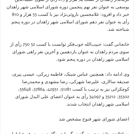
یوسفی به عنوان نفر نهم پنجمین دوره شورای اسلامی شهر زاهدان
خبر داد و افزود: غلامحسین ناروئی‌نژاد نیز با کسب 53 هزار و 810
رأی به عنوان نفر دهم شورای اسلامی شهر زاهدان در دوره پنجم
شناخته شد.
خانجانی گفت: حبیب‌الله خوب‌فکر توانست با کسب 52 750 رأی از
سوی مردم زاهدان به عنوان یازدهمین و آخرین نفر راهی شورای
اسلامی شهر زاهدان در دوره پنجم شود.
وی ادامه داد: همچنین عباس شیبک، فاطمه زیرکی، عیسی پیری،
صدیقه سالاری، علیرضا شهرکی، رضا مشهدی و محمدرضا
کوچکزائی نیز به ترتیب با کسب 51281، 42951، 37864، 35648،
35302، 35212 و 34097 رأی به عنوان اعضای علی البدل شورای
اسلامی شهر زاهدان انتخاب شدند.
اعضای شورای شهر فنوج مشخص شد
ضیاء‌الحق هاشمزهی در گفت‌وگو با خبرنگار تسنیم در فنوج اظهار