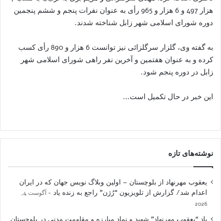
هزار 497 و 6 هزار و 965 رأی به عنوان نفرات پنجم و ششم پنجمین
دوره شورای اسلامی شهر زابل شناخته شدند.
به گفته وی، گلزار سرگلزائی نیز توانست 6 هزار و 890 رأی کسب
کرده و به عنوان هفتمین و آخرین نفر راهی شورای اسلامی شهر
زابل در دوره پنجم شود.
این خبر در حال تکمیل است…
نوشته‌های تازه
یعقوب مهرنهاد از بلوچستان – اولین وبلاگ نویس جهان که در ایران
اعدام شد/ گزارش از تلویزیون “رُژن” راجع به زنده یاد
آگوست 4,
2026
یاد “یعقوب مهرنهاد” شهید و نمادِ مبارزه و مقاومت مدنی در بلوچستان