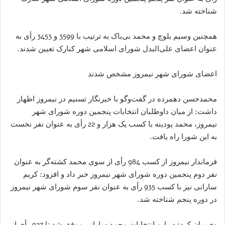
شناخته شد.
همچنین وسیم بلوچ و محمد بی‌باک به ترتیب با 3599 و 3453 رأی به
عنوان اعضای علی‌البدل شورای اسلامی شهر کنارک تعیین شدند.
اعضای شورای شهر نیمروز مشخص شدند
محمدحسن دهمرده در گفت‌وگو با خبرنگار تسنیم در نیمروز اظهار
داشت: از میان داوطلبان انتخابات پنجمین دوره شورای شهر
نیمروز، محمد پودینه با کسب یک هزار و 22 رأی به عنوان نفر نخست
به این شورا راه یافت.
فرماندار نیمروز از کسب 984 رأی از سوی محمد کشته‌گر به عنوان
نفر دوم پنجمین دوره شورای شهر نیمروز خبر داد و افزود: کریم
سارانی نیز با کسب 935 رأی به عنوان نفر سوم شورای شهر نیمروز
در دوره پنجم شناخته شد.
وی بیان کرد: در این انتخابات محمد سارانی موفق شد تا 927 رأی از