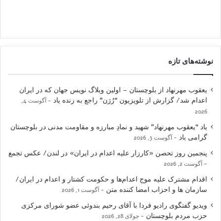
نوشته‌های تازه
یعقوب مهرنهاد از بلوچستان – اولین وبلاگ نویس جهان که در ایران
اعدام شد/ گزارش از تلویزیون “رُژن” راجع به زنده یاد
آگوست 4,
2026
یاد “یعقوب مهرنهاد” شهید و نمادِ مبارزه و مقاومت مدنی در بلوچستان
گرامی باد
آگوست 3, 2026
پنجمین روز تحصن «کارزار علیه اعدام در ایران» در لندن/ عکس تجمع
آگوست 2, 2026
اقدام مشترک علیه موج اعدام‌ها و حکومت کشتار و اعدام در ایران/
سازمان ها و احزاب امضا کننده متن
آگوست 1, 2026
ویدیو گفتگوی رادیو فردا با آقای رحیم بندوئی عضو شورای مرکزی
حزب مردم بلوچستان
جولای 28, 2026