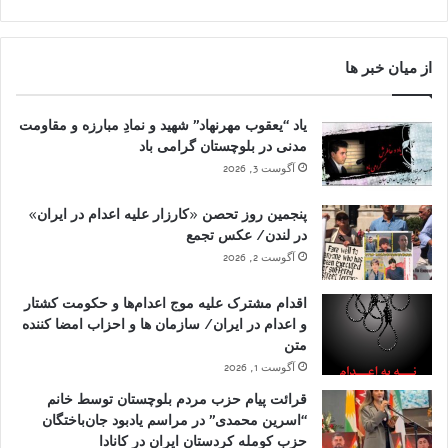
از میان خبر ها
یاد “یعقوب مهرنهاد” شهید و نمادِ مبارزه و مقاومت
مدنی در بلوچستان گرامی باد
آگوست 3, 2026
پنجمین روز تحصن «کارزار علیه اعدام در ایران»
در لندن/ عکس تجمع
آگوست 2, 2026
اقدام مشترک علیه موج اعدام‌ها و حکومت کشتار
و اعدام در ایران/ سازمان ها و احزاب امضا کننده
متن
آگوست 1, 2026
قرائت پیام حزب مردم بلوچستان توسط خانم
“اسرین محمدی” در مراسم یادبود جان‌باختگان
حزب کومله کردستان ایران در کانادا