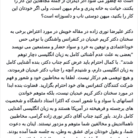
است که چطور می شود اگر دیگران از جمله مجاهدین این کار را
بکنند، خیانت به خانه پدری و مام میهن است، ولی اگر خودتان این
کار را بکنید، میهن دوستی ناب و دلسوزانه است؟
دکتر علیرضا نوری زاده در مقاله خویش در مورد اعتراض برخی به
سخنان دکتر کریم عبدیان در کنفرانس واشنگتن با نوعی حس
خوداعتمادی و توهین به خرد و سواد حضار و مستمعین می نویسد
“بعضی به علت عدم آشنائی کامل به زبان انگلیسی دچار توهم
شدند”. با کمال احترام باید عرض کنم جناب دکتر، بنده آشنایی کامل
به زبان انگلیسی دارم، و شنیدم آنچه را جناب دکتر عبدیان فرمودند،
و هیچ توهمی هم درکار نیست. لطفا به مخاطبین خود و شعور و فهم
شرکت کنندگان کنفرانس های خود احترام بگزارید. قضاوت بنده ابدا
در مورد سخنان دکتر کریم عبدیان نیست، بلکه متوهم خواندن
انسانهای با سواد و با شعور است که اکثرا استاد دانشگاه و شخصیت
های برجسته و فرهیخته در آمریکا هستند و به زبان انگلیسی آشنایی
کامل دارند. باور کنید جناب آقای دکتر نوری زاده گرامی، مخاطبین
ناهمااندیش و مخالفین شما متوهم و مزدور نیستند. اینان به دعوت
شما، و بقول خودتان برای عشق به وطن، به جلسه شما آمده بودند.