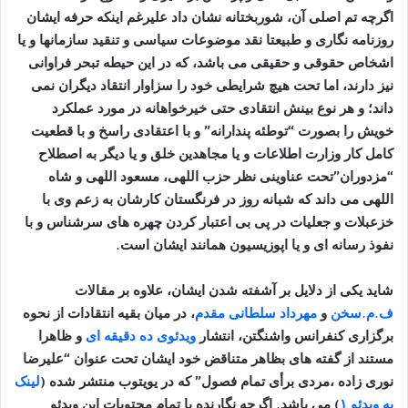
اگرچه تم اصلی آن، شوربختانه نشان داد علیرغم اینکه حرفه ایشان
روزنامه نگاری و طبیعتا نقد موضوعات سیاسی و تنقید سازمانها و یا
اشخاص حقوقی و حقیقی می باشد، که در این حیطه تبحر فراوانی
نیز دارند، اما تحت هیچ شرایطی خود را سزاوار انتقاد دیگران نمی
داند؛ و هر نوع بینش انتقادی حتی خیرخواهانه در مورد عملکرد
خویش را بصورت “توطئه پندارانه” و با اعتقادی راسخ و با قطعیت
کامل کار وزارت اطلاعات و یا مجاهدین خلق و یا دیگر به اصطلاح
“مزدوران”تحت عناوینی نظر حزب اللهی، مسعود اللهی و شاه
اللهی می داند که شبانه روز در فرنگستان کارشان به زعم وی با
خزعبلات و جعلیات در پی بی اعتبار کردن چهره های سرشناس و با
نفوذ رسانه ای و یا اپوزیسیون همانند ایشان است.
شاید یکی از دلایل بر آشفته شدن ایشان، علاوه بر مقالات
ف.م.سخن
و
مهرداد سلطانی مقدم
، در میان بقیه انتقادات از نحوه
برگزاری کنفرانس واشنگتن، انتشار
ویدئوی ده دقیقه ای
و ظاهرا
مستند از گفته های بظاهر متناقض خود ایشان تحت عنوان “علیرضا
نوری زاده ،مردی برأی تمام فصول” که در یویتوب منتشر شده (
لینک
به ویدئو ۱
) می باشد. اگرچه نگارنده با تمام محتویات این ویدئو