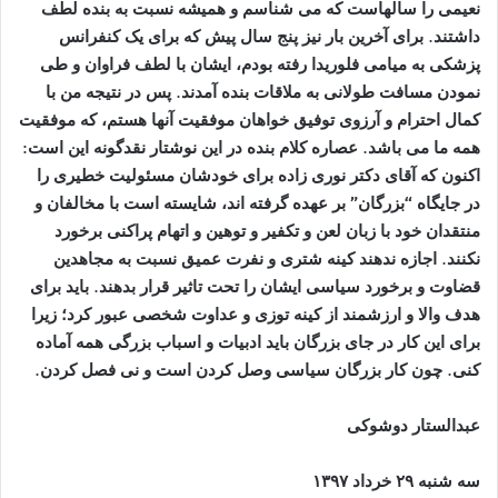
نعیمی را سالهاست که می شناسم و همیشه نسبت به بنده لطف
داشتند. برای آخرین بار نیز پنج سال پیش که برای یک کنفرانس
پزشکی به میامی فلوریدا رفته بودم، ایشان با لطف فراوان و طی
نمودن مسافت طولانی به ملاقات بنده آمدند. پس در نتیجه من با
کمال احترام و آرزوی توفیق خواهان موفقیت آنها هستم، که موفقیت
همه ما می باشد. عصاره کلام بنده در این نوشتار نقدگونه این است:
اکنون که آقای دکتر نوری زاده برای خودشان مسئولیت خطیری را
در جایگاه “بزرگان” بر عهده گرفته اند، شایسته است با مخالفان و
منتقدان خود با زبان لعن و تکفیر و توهین و اتهام پراکنی برخورد
نکنند. اجازه ندهند کینه شتری و نفرت عمیق نسبت به مجاهدین
قضاوت و برخورد سیاسی ایشان را تحت تاثیر قرار بدهند. باید برای
هدف والا و ارزشمند از کینه توزی و عداوت شخصی عبور کرد؛ زیرا
برای این کار در جای بزرگان باید ادبیات و اسباب بزرگی همه آماده
کنی. چون کار بزرگان سیاسی وصل کردن است و نی فصل کردن.
عبدالستار دوشوکی
سه شنبه ۲۹ خرداد ۱۳۹۷