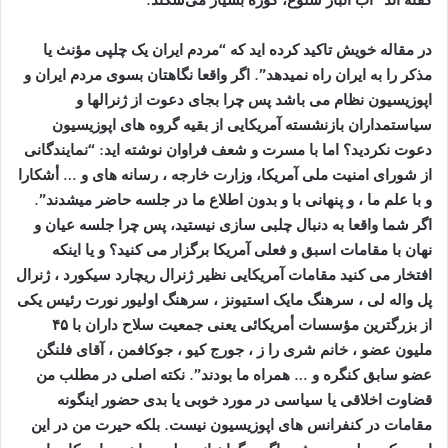
در مقاله خویش تاکید کرده اید که “مردم ایران یک چلپی مؤنث یا
مذکر را به ایران راه نمیدهد”. اگر واقعا نگاهتان بسوی مردم ایران و
اپوزیسیون نظام می باشد پس چرا بجای دعوت از ژنرالها و
سیاستمداران بازنشسته آمریکایی از بقیه گروه های اپوزیسیون
دعوت نکردید؟ اما با مسرت و شعف فراوان نوشته اید: “نمایندگانی
از شورای امنیت ملی آمریکا، وزارت خارجه ، رسانه های و … أشکارا
و با علم ما ، و پنهانی با و بدون اطلاع ما در جلسه حاضر میشدند”.
اگر شما واقعا به دنبال چلبی سازی نیستید، پس چرا جلسه عیان و
نهان با مقامات اسبق و فعلی آمریکا برگزار می کنید؟ و یا اینکه
افتخار می کنید مقامات آمریکایی نظیر ژنرال ریچارد سیکورد ، ژنرال
پل واله لی ، سرهنگ مایک استیونز ، سرهنگ اولیور نورت رئیس یکی
از بزرگترین مؤسسات أمریکائی یعنی جمعیت سلاح داران با ۴۵
ملیون عضو ، خانم شری را ز ، جورج کیو ، جوکافمن ، آقای فلنگن
عضو سابق کنگره و … همراه ما بودند”. نکته اصلی در مطلب من
قضاوت اخلاقی یا سیاسی در مورد خوبی یا بدی حضور اینگونه
مقامات در کنفرانس های اپوزیسیون نیست. بلکه حیرت من در این