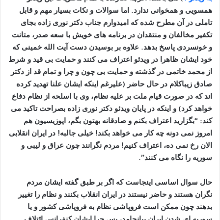
همسویی و همخوانی ندارد. اما سوالات و نکات بسیار مهم و قابل
تاملی در آن مطرح شده که امیدوارم جناب دکتر نوری زاده بجای
تکفیر مخالفان و منتقدان در برنامه های خویش با سعه صدر، متانت
و خونسردی پاسخ بدهد. علاوه بر بوسیدن دست آیت الله خمینی که
خود ایشان ظاهرا در ویدئو اعتراف می کنند و حمایت بی قید و شرط
از محمد خاتمی در گذشته و حمایت بی چون و چرا و تمام قد از دکتر
صادق زیباکلام در حال حاضر (علیرغم اینکه ایشان علنا تهدید کرده
اند که در صورت قیام ملت بر علیه نظام، وی با اسلحه از نظام دفاع
خواهد کرد) و اینکه در پایان ویدئو دکتر نوری زاده بصراحت تاکید می
کند: “بگزارید اعتراف بکنم و صادقانه بهتون بگم، اپوزیسیون هم
امروز نمی دونه چه کار می خواهد بکند! خیلی جالبه! در ایران انقلابی
الان رخ نمی ده، اعتراف کنیم! مردم نگرانند چون عراق و لیبی و
سوریه را نگاه می کنند”.
حال سوال اساسی اینجاست که اگر بر طبق گفته ایشان مردم
نگران هستند و حاضر نیستند در ایران انقلاب بکنند و نظام را تغییر
بدهند چون ممکن است فروپاشی نظام به فروپاشی کشور و یا
سوریه ای شدن ایران بیانجامد، پس چرا ایشان کنفرانس ائتلاف