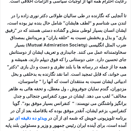
رعایت احترام همه آنها از اوجبات سیاسی و الزامات اخلاقی است.
تا آنجایی که نگارنده در طی سالیان طولانی دکتر نوری زاده را در
لندن می شناسم و “لطف هایشان” شامل حال بنده نیز بوده است،
ایشان انسان بسیار لوطی منش و گشاده دستی هستند که در “رفیق
بازی” و بذل و بخشش نسبت به “حلقه یاران” و مریدانش بمصداق
ضرب المثل انگلیسی (
Mutual Admiration Society
) بسیار
سخاوتمندانه عمل می کنند. جانبداری و تعریف ایشان از دوستانش
جای تحسین دارد. حتی دوستانی را که فوق دیپلم دارند، همیشه و
همه جا از جمله در رسانه ها با بلند نظری و دست و دل بازی “دکتر”
می خواند، که قابل تمجید است. اما نقد نگارنده به بدخلقی و بخل
ادبیاتی ایشان نسبت به منتقدان است که آنها را ” جاسوسان،
مزدوران، گندم نمایان جوفروش ، ول معطل، و تحفه هائی به ظاهر
مخالف” لقب می دهد. ایشان در مورد کنفرانس جنجالی و جدل
برانگیز واشنگتن می نویسند: “
کنفرانس بسیار موفق بود”. گویا
کنفرانس، بزعم ایشان، آنقدر موفق بوده که بلافاصله بعد از آن در
برنامه تلویزیونی خویش که شمه ای از آن در
ویدئو ده دقیقه ای
نیز
آمده است، برای آینده ایران رئیس جمهور و وزیر و مسئولین بلند پایه