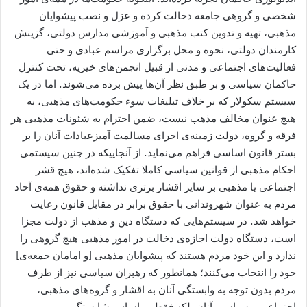
شخصی و گروھی جامعه دخالت کرده و عزل و نصب پیشوایان
مذهبی، تهیه و تدوین کتب مذهبی و آموزشی مدارس دولتی، گزینش
کارمندان دولتی، نحوه و محل برگزاری مراسم عبادی و حتی
فعالیت‌های اجتماعی و مدنی از قبیل انجمن‌های خیریه، تحت کنترل
حاکمان سیاسی و بر طبق نظر آن‌ها پیش برده می‌شوند. اما در یک
سیستم سکولار که بر خلاف تبلیغات سوء حکومت‌های مذهبی، به
هیچ عنوان مخالف مذهب نیست، ضمن احترام به شئونات مذھبی ھر
فرقه و گروه، دولت زمینه‌ی اجرای مسالمت آمیزعبادات آنان را بر
بستر قانون اساسی فراھم می‌نماید. از آنجاییکه در چنین سیستمی
احکام مذهبی از قوانین سیاسی کاملا تفکیک شده‌اند، هیچ قشر
اجتماعی یا مذهبی بر سایر اقشار برتری نداشته و حقوق همه‌ی آحاد
مردم به عنوان شهروندانی با حقوق برابر در مقابل قانون رعایت
خواھد شد. در سیستم‌ھایی که دستگاه دین و مذهب از دولت مجزا
است، دستگاه دولت اجازه‌ی دخالت در امور مذهبی هیچ گروهی را
ندارد و این خود مردم هستند که پیشوایان مذهبی [و امامان جمعه‌ی]
خود را انتخاب می‌کنند؛ همانطور که رهبران سیاسی نیز از طرف
مردم بدون توجه به وابستگی آنان به اقشار و گروه‌های مذھبی،
اجتماعی و سیاسی آنان بلکه فقط بر اساس شایستگی و