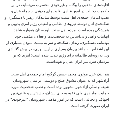
اقلیت‌های مذهبی را بیگانه و غیرخودی محسوب می‌نماید، در این
حکومت دخالت در امور عبادی اقلیت‌های مذهبی از جمله عزل و
نصب امامان جمعه‌ی اھل سنت توسط نمایندگان رهبر یا دستگیری و
شکنجه‌ی آنان توسط نیروهای نظامی و امنیتی رژیم امری بدیھی و
ھمیشگی بوده است. مردم اھل سنت بلوچستان همواره شاهد
اتهامات واهی و بی‌اساس به شخصیت‌ها و فعالان مذهبی خود
بوده‌اند. دستگیری، زندان، شکنجه‌ و سر به نیست نمودن بسیاری از
این اشخاص به مانند پیروان بسیاری از آیین بهایی، دراویش گنابادی
و… به رویه‌ای ظالمانه برای رژیم تبدیل شده است؛ امری که بر
مردمان سرتاسر ایران عیان و هویداست.
ھم اینک عزل مولوی محمد حسین گرگیج امام جمعه‌ی اهل سنت
آزادشهر که به عنوان مشوق صلح و دوستی در میان شهروندان
شیعه و سنّی آزادشھر مشهور بوده است و نصب شخصیت مورد
حمایت نماینده‌ی ولی فقیه به جای ایشان، جدیدترین و علنی‌ترین
اجھاف و دخالتی است که در امور مذھبی شھروندان “غیرخودی” در
ایران صورت گرفته است.