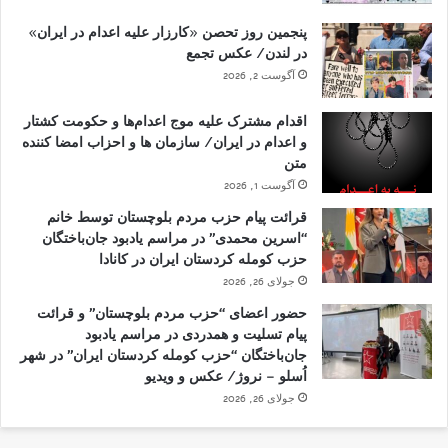
پنجمین روز تحصن «کارزار علیه اعدام در ایران»
در لندن/ عکس تجمع
آگوست 2, 2026
اقدام مشترک علیه موج اعدام‌ها و حکومت کشتار
و اعدام در ایران/ سازمان ها و احزاب امضا کننده
متن
آگوست 1, 2026
قرائت پیام حزب مردم بلوچستان توسط خانم
“اسرین محمدی” در مراسم یادبود جان‌باختگان
حزب کومله کردستان ایران در کانادا
جولای 26, 2026
حضور اعضای “حزب مردم بلوچستان” و قرائت
پیام تسلیت و همدردی در مراسم یادبود
جان‌باختگان “حزب کومله کردستان ایران” در شهر
اُسلو – نروژ/ عکس و ویدیو
جولای 26, 2026