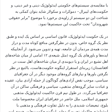
با مقایسه‌ی سیستم‌ھای حکومتی ایدئولوژیک دینی و غیر دینی، و
حکومت‌ھای لیبرال- دموکرات و سکولار شاید بتوان کمکی به
شناخت این دو سیستم از زاویه‌ی برخورد با موضوع “برابر حقوقی
شھروندان” تحت حاکمیت این سیستم‌ھا نمود.
در یک حکومت ایدئولوژیک، قانون اساسی بر اساس یک ایده و طبق
نظر یک گروه خاص، بدون در نظرگرفتن منافع کوتاه مدت و دراز
مدت همه‌ی مردمان آن جامعه، تهیه و تدوین می‌شود. از آنجاییکه
ایده‌ھا و باورھای یک گروه (مثل شیعه‌ی ۱۲ امامی از میان شاخه‌های
اھل تشیع در ایران و یا دیوبندی از میان شاخه‌های اھل سنت در
افغانستان) زیربنای استقرار اینگونه حکومت‌هاست، بالتبع در نظر
نگرفتن باورھا و نیازهای گروه‌های موجود دیگر در آن جغرافیای
سیاسی، موجب نقض آزادی‌های گوناگون از جمله آزادی بیان، عقیده
و عبادت سایر گروه‌های مذھبی، سیاسی و فرھنگی ساکن در آن
جغرافیا می‌گردد. در طول نیم قرن حاکمیت ایدئولوژیک مذهبی
جمهوری اسلامی، ملل حاضر در جغرافیای ایران مخصوصا ملت
بلوچ، تبعیضات شدیدی را به دلیل تفاوت فرھنگی و مذهبی با
ایدئولوژی حاکمان تجربه کرده‌اند. اینگونه حکومت‌ها در همه‌ی امور