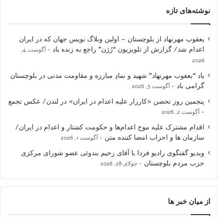
نوشته‌های تازه
یعقوب مهرنهاد از بلوچستان – اولین وبلاگ نویس جهان که در ایران
اعدام شد/ گزارش از تلویزیون “رُژن” راجع به زنده یاد
آگوست 4,
2026
یاد “یعقوب مهرنهاد” شهید و نمادِ مبارزه و مقاومت مدنی در بلوچستان
گرامی باد
آگوست 3, 2026
پنجمین روز تحصن «کارزار علیه اعدام در ایران» در لندن/ عکس تجمع
آگوست 2, 2026
اقدام مشترک علیه موج اعدام‌ها و حکومت کشتار و اعدام در ایران/
سازمان ها و احزاب امضا کننده متن
آگوست 1, 2026
ویدیو گفتگوی رادیو فردا با آقای رحیم بندوئی عضو شورای مرکزی
حزب مردم بلوچستان
جولای 28, 2026
از میان خبر ها