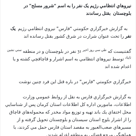
نيروهاي
انتظامي رژيم
یک
نفر
را به اسم “شر
و
ر مسلح”
در
بلوچستان
بقتل رساندند
به گزارش
خبرگزا
ر
ي حکومتي “
فارس
”
نيروي انتظامي
رژیم
یک
نفر
را تحت عنوان شرارت در شرق کشور
بقتل رسانده اند
طي سي روز اخير
سني نشين
گفتنيست که
31 نفر در بلوچستان و در منطقه
تايباد
توسط نيروهاي انتظامي به اسم اشرار و قاچاقچي کشته و يا
اعدام شده اند
خبرگزا
ر
ي حکومتي “
فارس
” در
باره
قتل
ا
ین
فرد چنین نوشت
به گزارش خبرگزاري فارس به نقل از روابط عمومي وزارت
اطلاعات، مامورين اداره كل اطلاعات استان كرمان پس از شناسايي
محل اختفاي يك باند تهيه و توزيع مواد مخدر كه محموله‌هاي قاچاق
را از اشرار بلوچ استان سيستان و بلوچستان تحويل گرفته و از
مسيرهاي صعب‌العبور به مقصد استان فارس حمل مي كردند، با
هماهنگي مرجع قضائي به منطقه اعزام شدند.