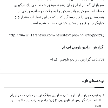
سربازان گمنام امام زمان (عج)، موفق شدند طي يك درگيري
مسلحانه، سركرده باند مذكور را به هلاكت رسانده و يكي از
همدستان وي را نيز دستگير كنند كه در اين عمليات مقدار 513
كيلوگرم انواع مواد مخدر كشف و ضبط شده است
.
http://www1.farsnews.com/newstext.php?nn=8709300714
گزارش : راديو بلوچي اف ام
Source:
گزارش : راديو بلوچي اف ام
نوشته‌های تازه
یعقوب مهرنهاد از بلوچستان – اولین وبلاگ نویس جهان که در ایران
اعدام شد/ گزارش از تلویزیون “رُژن” راجع به زنده یاد
آگوست 4,
2026