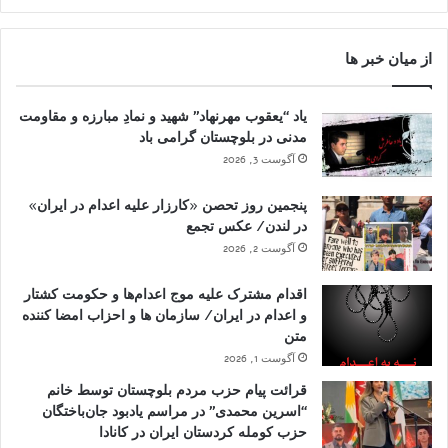
از میان خبر ها
یاد “یعقوب مهرنهاد” شهید و نمادِ مبارزه و مقاومت
مدنی در بلوچستان گرامی باد
آگوست 3, 2026
پنجمین روز تحصن «کارزار علیه اعدام در ایران»
در لندن/ عکس تجمع
آگوست 2, 2026
اقدام مشترک علیه موج اعدام‌ها و حکومت کشتار
و اعدام در ایران/ سازمان ها و احزاب امضا کننده
متن
آگوست 1, 2026
قرائت پیام حزب مردم بلوچستان توسط خانم
“اسرین محمدی” در مراسم یادبود جان‌باختگان
حزب کومله کردستان ایران در کانادا