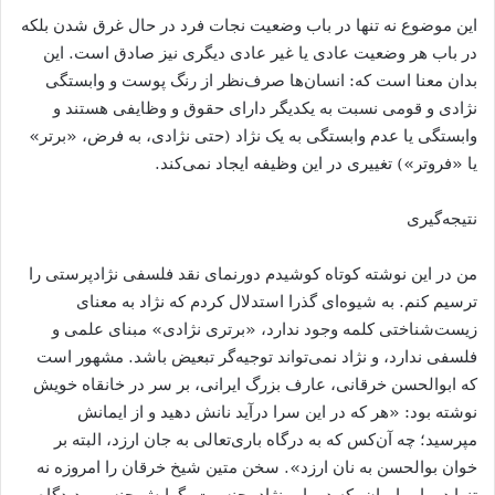
این موضوع نه تنها در باب وضعیت نجات فرد در حال غرق شدن بلکه
در باب هر وضعیت عادی یا غیر عادی دیگری نیز صادق است. این
بدان معنا است که: انسان‌ها صرف‌نظر از رنگ پوست و وابستگی
نژادی و قومی نسبت به یکدیگر دارای حقوق و وظایفی هستند و
وابستگی یا عدم وابستگی به یک نژاد (حتی نژادی، به فرض، «برتر»
یا «فروتر») تغییری در این وظیفه ایجاد نمی‌کند.
نتیجه‌گیری
من در این نوشته کوتاه کوشیدم دورنمای نقد فلسفی نژادپرستی را
ترسیم کنم. به شیوه‌ای گذرا استدلال کردم که نژاد به معنای
زیست‌شناختی کلمه وجود ندارد، «برتری نژادی» مبنای علمی و
فلسفی ندارد، و نژاد نمی‌تواند توجیه‌گر تبعیض باشد. مشهور است
که ابوالحسن خرقانی، عارف بزرگ ایرانی، بر سر در خانقاه خویش
نوشته بود: «هر که در این سرا درآید نانش دهید و از ایمانش
مپرسید؛ چه آن‌کس که به درگاه باری‌تعالی به جان ارزد، البته بر
خوان بوالحسن به نان ارزد». سخن متین شیخ خرقان را امروزه نه
تنها در باب ایمان، که در باب نژاد، جنسیت، گرایش جنسی، دیدگاه