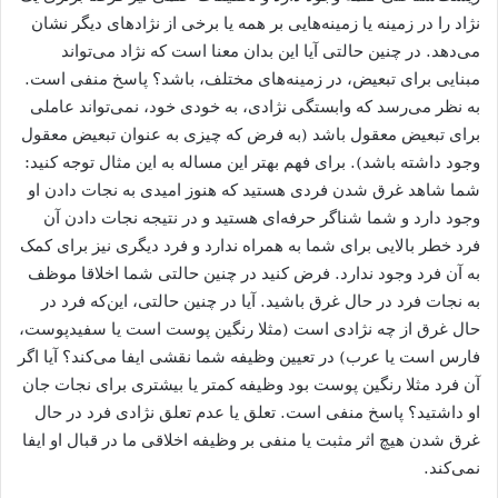
نژاد را در زمینه یا زمینه‌هایی بر همه یا برخی از نژاد‌های دیگر نشان
می‌دهد. در چنین حالتی آیا این بدان معنا است که نژاد می‌تواند
مبنایی برای تبعیض، در زمینه‌های مختلف، باشد؟ پاسخ منفی است.
به نظر می‌رسد که وابستگی نژادی، به خودی خود، نمی‌تواند عاملی
برای تبعیض معقول باشد (به فرض که چیزی به عنوان تبعیض معقول
وجود داشته باشد). برای فهم بهتر این مساله به این مثال توجه کنید:
شما شاهد غرق شدن فردی هستید که هنوز امیدی به نجات دادن او
وجود دارد و شما شناگر حرفه‌ای هستید و در نتیجه نجات دادن آن
فرد خطر بالایی برای شما به همراه ندارد و فرد دیگری نیز برای کمک
به آن فرد وجود ندارد. فرض کنید در چنین حالتی شما اخلاقا موظف
به نجات فرد در حال غرق باشید. آیا در چنین حالتی، این‌که فرد در
حال غرق از چه نژادی است (مثلا رنگین پوست است یا سفیدپوست،
فارس است یا عرب) در تعیین وظیفه شما نقشی ایفا می‌کند؟ آیا اگر
آن فرد مثلا رنگین پوست بود وظیفه کمتر یا بیشتری برای نجات جان
او داشتید؟ پاسخ منفی است. تعلق یا عدم تعلق نژادی فرد در حال
غرق شدن هیچ اثر مثبت یا منفی بر وظیفه اخلاقی ما در قبال او ایفا
نمی‌کند.