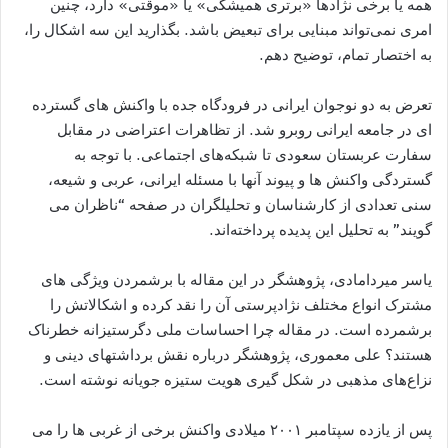
همه یا برخی نژادها «برتری همیشگی» یا «موقتی» دارد، چنین
امری نمی‌تواند مبنایی برای تبعیض باشد. بگذارید این سه اشکال را،
به اختصار تمام، توضیح دهم.
تعرض به دو نوجوان ایرانی در فرودگاه جده با واکنش های گسترده
ای در جامعه ایرانی روبرو شد. از تظاهرات اعتراضی در مقابل
سفارت عربستان سعودی تا شبکه‌های اجتماعی. با توجه به
گستردگی واکنش ها و پیوند آنها با مسئله ایرانی، عربی و شیعه،
سنی تعدادی از کارشناسان و تحلیلگران در صفحه “ناظران می
گویند” به تحلیل این پدیده پرداخته‌اند.
یاسر میردامادی، پژوهشگر در این مقاله با برشمردن ویژگی های
مشترک انواع مختلف نژادپرستی آن را نقد کرده و اشکالاتش را
برشمرده است. در مقاله چرا احساسات ملی دگرستیزانه خطرناک
هستند؟ علی معموری، پژوهشگر درباره نقش برداشتهای دینی و
نزاع‌های مذهبی در شکل گیری هویت ستیزه جویانه نوشته است.
پس از یازده سپتامبر ۲۰۰۱ میلادی واکنش برخی از غربی ها را می