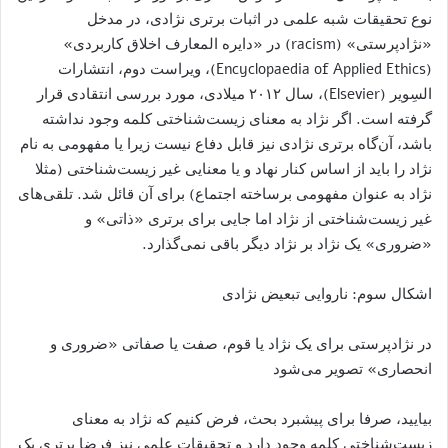
نوع تحقیقات شبه علمی در اثبات برتری نژادی، در مدخل
«نژادپرستی» (racism) در «دایره المعارف اخلاق کاربردی»
(Encyclopaedia of Applied Ethics)، ویراست دوم، انتشارات
السِویر (Elsevier)، سال ۲۰۱۲ میلادی، مورد بررسی انتقادی قرار
گرفته است. اگر نژاد به معنای زیست‌شناختی کلمه وجود نداشته
باشد، آن‌گاه برتری نژادی نیز قابل دفاع نیست زیرا یا مفهومی به نام
نژاد را باید از اساس کنار نهاد و یا معنایی غیر زیست‌شناختی (مثلا
نژاد به عنوان مفهومی برساخته‌ اجتماع) برای آن قائل شد. تلقی‌های
غیر زیست‌شناختی از نژاد اما جایی برای برتری «ذاتی» و
«ضروری» یک نژاد بر نژاد دیگر باقی نمی‌گذارد.
اشکال سوم: ناروایی تبعیض نژادی
در نژادپرستی برای یک نژاد یا قوم، صفت یا صفاتی «ضروری و
انحصاری» تصویر می‌شود
بیایید، صرفا برای پیشبرد بحث، فرض کنیم که نژاد به معنای
زیست‌شناختی کلمه وجود دارد و تحقیقات علمی نیز فرضا برتری یک