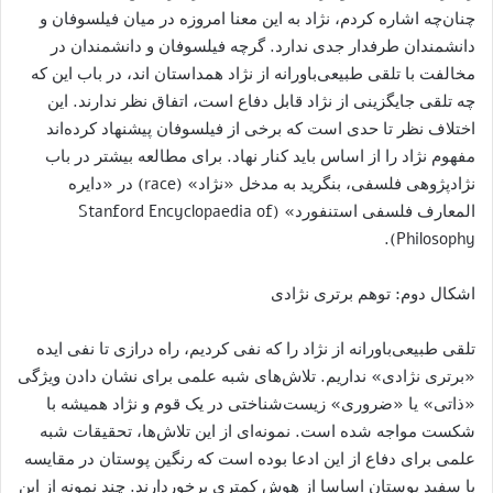
چنان‌چه اشاره کردم، نژاد به این معنا امروزه در میان فیلسوفان و
دانشمندان طرفدار جدی ندارد. گرچه فیلسوفان و دانشمندان در
مخالفت با تلقی طبیعی‌باورانه از نژاد همداستان‌ اند، در باب این‌ که
چه تلقی جایگزینی از نژاد قابل دفاع است، اتفاق نظر ندارند. این
اختلاف نظر تا حدی است که برخی از فیلسوفان پیشنهاد کرده‌اند
مفهوم نژاد را از اساس باید کنار نهاد. برای مطالعه بیشتر در باب
نژادپژوهی فلسفی، بنگرید به مدخل «نژاد» (race) در «دایره
المعارف فلسفی استنفورد» (Stanford Encyclopaedia of
Philosophy).
اشکال دوم: توهم برتری نژادی
تلقی طبیعی‌باورانه از نژاد را که نفی کردیم، راه درازی تا نفی ایده
«برتری نژادی» نداریم. تلاش‌های شبه علمی برای نشان دادن ویژگی
«ذاتی» یا «ضروری» زیست‌شناختی در یک قوم و نژاد همیشه با
شکست مواجه شده است. نمونه‌ای از این تلاش‌ها، تحقیقات شبه
علمی برای دفاع از این ادعا بوده است که رنگین پوستان در مقایسه
با سفید پوستان اساسا از هوش کمتری برخوردارند. چند نمونه از این