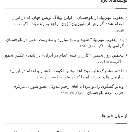
نوشته‌های تازه
یعقوب مهرنهاد از بلوچستان – اولین وبلاگ نویس جهان که در ایران
اعدام شد/ گزارش از تلویزیون “رُژن” راجع به زنده یاد
آگوست 4,
2026
یاد “یعقوب مهرنهاد” شهید و نمادِ مبارزه و مقاومت مدنی در بلوچستان
گرامی باد
آگوست 3, 2026
پنجمین روز تحصن «کارزار علیه اعدام در ایران» در لندن/ عکس تجمع
آگوست 2, 2026
اقدام مشترک علیه موج اعدام‌ها و حکومت کشتار و اعدام در ایران/
سازمان ها و احزاب امضا کننده متن
آگوست 1, 2026
ویدیو گفتگوی رادیو فردا با آقای رحیم بندوئی عضو شورای مرکزی
حزب مردم بلوچستان
جولای 28, 2026
از میان خبر ها