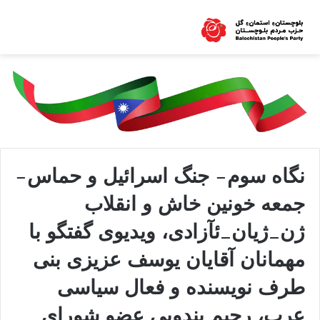
نگاه سوم- جنگ اسرائیل و حماس-
جمعە خونین خاش و انقلاب
ژن_ژیان_ئآزادی، ویدیوی گفتگو با
مهمانان آقایان یوسف عزیزی بنی
طرف نویسنده و فعال سیاسی
عرب، رحیم بندویی عضو شورای