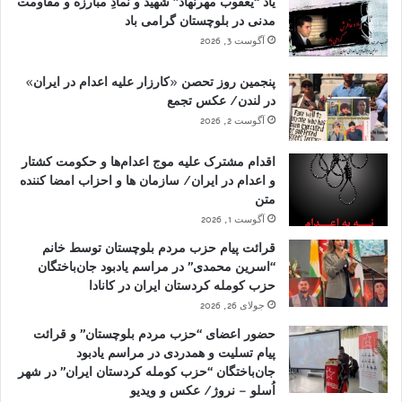
یاد “یعقوب مهرنهاد” شهید و نمادِ مبارزه و مقاومت
مدنی در بلوچستان گرامی باد
آگوست 3, 2026
پنجمین روز تحصن «کارزار علیه اعدام در ایران»
در لندن/ عکس تجمع
آگوست 2, 2026
اقدام مشترک علیه موج اعدام‌ها و حکومت کشتار
و اعدام در ایران/ سازمان ها و احزاب امضا کننده
متن
آگوست 1, 2026
قرائت پیام حزب مردم بلوچستان توسط خانم
“اسرین محمدی” در مراسم یادبود جان‌باختگان
حزب کومله کردستان ایران در کانادا
جولای 26, 2026
حضور اعضای “حزب مردم بلوچستان” و قرائت
پیام تسلیت و همدردی در مراسم یادبود
جان‌باختگان “حزب کومله کردستان ایران” در شهر
اُسلو – نروژ/ عکس و ویدیو