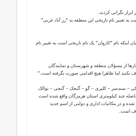
ابراز نگرانی کردند.
 به تغییر نام تاریخی این منطقه به “زر آباد غربی”
ن اینکه نام “کاروان” یک نام تاریخی است به تغییر نام
بارها از مسؤلان منطقه و شهرستان و نمایندگان
ذف نکنند اما ظاهرا هیچ اقدامی صورت نگرفته است.”
وزدر – تنبلان-دوکی – سندسر – کلیری – گو – گنجک – گنجی – نوالک
 فاصله چند کیلومتری استان هرمزگان واقع شده است
ده و در مکاتبات اداری و دولتی از اسم جدید
روف است.