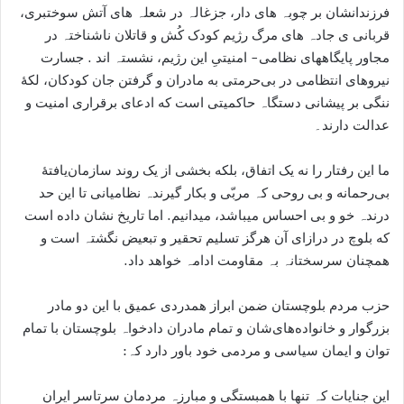
فرزندانشان بر چوبہ ھای دار، جزغالہ در شعلہ ھای آتش سوختبری،
قربانی ی جادہ ھای مرگ رژیم کودک کُش و قاتلان ناشناختہ در
مجاور پایگاھھای نظامی- امنیتیِ این رژیم، نشستہ اند . جسارت
نیروهای انتظامی در بی‌حرمتی به مادران و گرفتن جان کودکان، لکهٔ
ننگی بر پیشانی دستگاہ حاکمیتی است که ادعای برقراری امنیت و
عدالت دارند۔
ما این رفتار را نه یک اتفاق، بلکه بخشی از یک روند سازمان‌یافتهٔ
بی‌رحمانه و بی روحی کہ مربّی و بکار گیرندہ نظامیانی تا این حد
درندہ خو و بی احساس میباشد، میدانیم. اما تاریخ نشان داده است
که بلوچ در درازای آن هرگز تسلیم تحقیر و تبعیض نگشتہ است و
ھمچنان سرسختانہ بہ مقاومت ادامہ خواهد داد.
حزب مردم بلوچستان ضمن ابراز همدردی عمیق با این دو مادر
بزرگوار و خانواده‌های‌شان و تمام مادران دادخواہ بلوچستان با تمام
توان و ایمان سیاسی و مردمی خود باور دارد کہ:
این جنایات کہ تنها با همبستگی و مبارزہ مردمان سرتاسر ایران