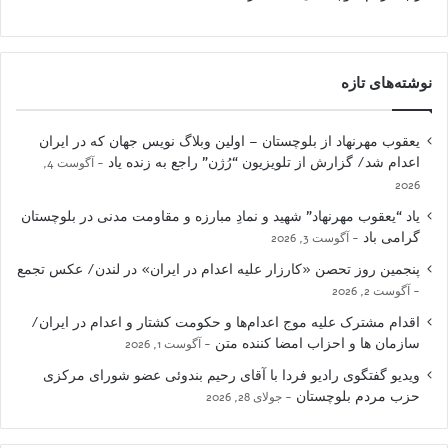
نوشته‌های تازه
یعقوب مهرنهاد از بلوچستان – اولین وبلاگ نویس جهان که در ایران
اعدام شد/ گزارش از تلویزیون “رُژن” راجع به زنده یاد
آگوست 4,
2026
یاد “یعقوب مهرنهاد” شهید و نمادِ مبارزه و مقاومت مدنی در بلوچستان
گرامی باد
آگوست 3, 2026
پنجمین روز تحصن «کارزار علیه اعدام در ایران» در لندن/ عکس تجمع
آگوست 2, 2026
اقدام مشترک علیه موج اعدام‌ها و حکومت کشتار و اعدام در ایران/
سازمان ها و احزاب امضا کننده متن
آگوست 1, 2026
ویدیو گفتگوی رادیو فردا با آقای رحیم بندوئی عضو شورای مرکزی
حزب مردم بلوچستان
جولای 28, 2026