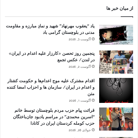
از میان خبر ها
یاد “یعقوب مهرنهاد” شهید و نمادِ مبارزه و مقاومت
مدنی در بلوچستان گرامی باد
آگوست 3, 2026
پنجمین روز تحصن «کارزار علیه اعدام در ایران»
در لندن/ عکس تجمع
آگوست 2, 2026
اقدام مشترک علیه موج اعدام‌ها و حکومت کشتار
و اعدام در ایران/ سازمان ها و احزاب امضا کننده
متن
آگوست 1, 2026
قرائت پیام حزب مردم بلوچستان توسط خانم
“اسرین محمدی” در مراسم یادبود جان‌باختگان
حزب کومله کردستان ایران در کانادا
جولای 26, 2026