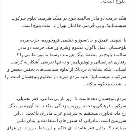
بلوچ است۔
هتک حرمت دو مادر سالمند بلوچ در میلَک هیرمند، تداوم سرکوب
سیستماتیک و بی حُرمتی حاکمان تھران بہ ملت بلوچ است۔
با اندوهی عمیق و جان‌سوز و خشمی فروخورده، حزب مردم
بلوچستان، عمل ناگوار، مذموم وشرم‌آور هتک حرمت دو مادر
سالمند بلوچ در منطقهٔ میلَک هیرمند توسط مأمور نظامی را کہ
رفتاری غیرانسانی و توهین‌آمیز، و نه تنها تعرضی آشکار به کرامت
انسانی، بلکه نشانه‌ای دردناک از تداوم سیاست‌های تحقیر، تبعیض و
سرکوب سیستماتیک علیه مردم شریف و مظلوم بلوچستان است، را
بہ شدت محکوم میکند۔
مردم بلوچستان دهه‌هاست کہ زیر بار بی‌عدالتی، فقر تحمیلی،
سرکوب فرهنگی و تحقیر روزمره زندگی میکنند. اما آن‌چه در میلَک
رخ داد، تجاوزی مستقیم به شرف و عزت مادران داغدیدہ ی این
سرزمین است؛ مادرانی که ستون‌های استقامت و ایمان ملتی
میباشند کہ بدلیل فقر عامدانہ ی حاکم بر این خطہ، روزانہ در عزای