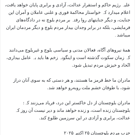
علیہ رژیم حاکم و استقرار عدالت، آزادی و برابری پایان خواهد یافت،
اعلام میدارد کہ خواستار محاکمهٔ فوری و علنی عاملان و آمران این
جنایت، و دیگر جنایتھای روا رفتہ بر مردم بلوچ نه در دادگاه‌های
فرمایشی، بلکه در برابر وجدان بیدار مردم بلوچ و دیگر مردمان ایران
میباشد۔
همهٔ نیروهای آگاه، فعالان مدنی و سیاسی بلوچ و غیربلوچ می‌دانند
کہ زمان سکوت گذشته است و اینگونہ زخم ھا باید بہ عامل بیداری،
اتّحاد و خیزش مردم تبدیل شود.
مادران ما خط قرمز ما هستند، و هر دستی که به سوی آنان دراز
شود، با طوفان خشم ملت روبه‌رو خواهد شد.
مادران بلوچستان از دل خاکستر این درد، فریاد می‌زنند کہ:
بلوچستان زنده است، و زنده خواهد ماند و دیر نیست آن روز کہ
عدالت، برابری و آزادی در این سرزمین طلوع کند.
حزب مردم بلوچستان ۲۵ اکتبر ۲۰۲۵