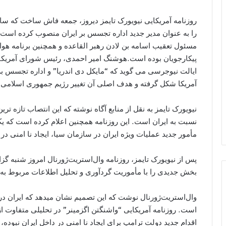
روزنامه آمریکایی نیویورک تایمز دیروز، جمعه فاش ساخت که ساز
را به عنوان مدیر جدید اداره تجسس بر ایران منصوب کرده است. 
مسئول تعقیب اسامه بن لادن رهبر القاعده و همچنین برنامه هو
پیکارجویان بوده است.هوشنگ امیر احمدی، رئیس شورای آمریکائیان 
ایالت نیوجرسی می گوید که “مایکل دی اندریا” و اداره تجسس بر
آمریکا شکل گرفته و هدف اصلی آن تغییر رژیم جمهوری اسلامی 
نیویورک تایمز به نقل از منابع آگاه نوشته که این انتصاب تازه 
نسبت به ایران است. این روزنامه همچنین اعلام کرده است که یک
مأمور جدید عملیات ویژه ایران در سازمان سیا، ایجاد نا امنی در 
پس از نیویورک تایمز، روزنامه وال‌استريت‌ژورنال امروز شنبه گ
بخش جديدی را با مأموريت گردآوری و تحليل اطلاعات مربوط به 
وال‌استريت‌ژورنال نوشت که اين تصميم نشان میدهد که ايران د
است. روزنامه آمریکایی “واشنگتن اگزمینر” در تحلیلی متفاوت از
اقدام جدید دولت ترامپ برای ایجاد نا امنی در داخل ایران نبوده، 