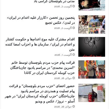
مدنی در بلوچستان گرامی باد
آگوست 3, 2026
پنجمین روز تحصن «کارزار علیه اعدام در ایران»
در لندن/ عکس تجمع
آگوست 2, 2026
اقدام مشترک علیه موج اعدام‌ها و حکومت کشتار
و اعدام در ایران/ سازمان ها و احزاب امضا کننده
متن
آگوست 1, 2026
قرائت پیام حزب مردم بلوچستان توسط خانم
“اسرین محمدی” در مراسم یادبود جان‌باختگان
حزب کومله کردستان ایران در کانادا
جولای 26, 2026
حضور اعضای “حزب مردم بلوچستان” و قرائت
پیام تسلیت و همدردی در مراسم یادبود
جان‌باختگان “حزب کومله کردستان ایران” در شهر
اُسلو – نروژ/ عکس و ویدیو
جولای 26, 2026