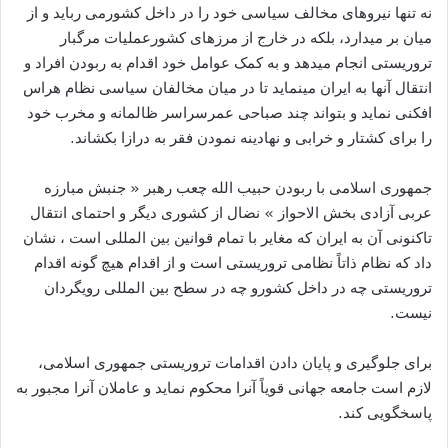
نه تنها نیروهای مخالف سیاسی خود را در داخل کشورمی رباید و از
میان بر میدارد، بلکه در خارج از مرزهای کشورعملیات مرگبار
تروریستی انجام میدهد و به کمک عوامل خود اقدام به ربودن افراد و
انتقال آنها به ایران مینماید تا در میان مخالفان سیاسی نظام هراس
افکنی نماید و بتواند چند صباحی عمرسراسر ظالمانه و مخرب خود
را برای کشتار و خرابی و نهادینه نمودن فقر به درازا بکشاند.
جمهوری اسلامی با ربودن حبیب الله چعب رهبر «‌ جنبش مبارزه
عربی آزادی بخش الاحواز »‌‌ نضال از کشوری دیگر و احتمای انتقال
تاکنونی آن به ایران که مغایر با تمام قوانین بین المللی است ، نشان
داد که نظام ذاتاً نظامی تروریستی است و از اقدام هیچ گونه اقدام
تروریستی چه در داخل کشورو چه در سطح بین المللی رویگردان
نیست.
برای جلوگیری و پایان دادن اقدامات تروریستی جمهوری اسلامی،
لازم است جامعه جهانی قویاً آنرا محکوم نماید و عاملان آنرا مجبور به
پاسخگویی کند.