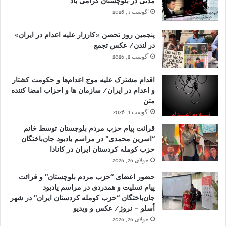
مدنی در بلوچستان گرامی باد
آگوست 3, 2026
پنجمین روز تحصن «کارزار علیه اعدام در ایران»
در لندن/ عکس تجمع
آگوست 2, 2026
اقدام مشترک علیه موج اعدام‌ها و حکومت کشتار
و اعدام در ایران/ سازمان ها و احزاب امضا کننده
متن
آگوست 1, 2026
قرائت پیام حزب مردم بلوچستان توسط خانم
“اسرین محمدی” در مراسم یادبود جان‌باختگان
حزب کومله کردستان ایران در کانادا
جولای 26, 2026
حضور اعضای “حزب مردم بلوچستان” و قرائت
پیام تسلیت و همدردی در مراسم یادبود
جان‌باختگان “حزب کومله کردستان ایران” در شهر
اُسلو – نروژ/ عکس و ویدیو
جولای 26, 2026