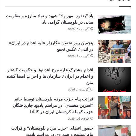
یاد “یعقوب مهرنهاد” شهید و نمادِ مبارزه و مقاومت
مدنی در بلوچستان گرامی باد
آگوست 3, 2026
پنجمین روز تحصن «کارزار علیه اعدام در ایران»
در لندن/ عکس تجمع
آگوست 2, 2026
اقدام مشترک علیه موج اعدام‌ها و حکومت کشتار
و اعدام در ایران/ سازمان ها و احزاب امضا کننده
متن
آگوست 1, 2026
قرائت پیام حزب مردم بلوچستان توسط خانم
“اسرین محمدی” در مراسم یادبود جان‌باختگان
حزب کومله کردستان ایران در کانادا
جولای 26, 2026
حضور اعضای “حزب مردم بلوچستان” و قرائت
پیام تسلیت و همدردی در مراسم یادبود