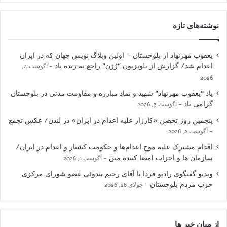
نوشته‌های تازه
یعقوب مهرنهاد از بلوچستان – اولین وبلاگ نویس جهان که در ایران
اعدام شد/ گزارش از تلویزیون “رُژن” راجع به زنده یاد
آگوست 4,
2026
یاد “یعقوب مهرنهاد” شهید و نمادِ مبارزه و مقاومت مدنی در بلوچستان
گرامی باد
آگوست 3, 2026
پنجمین روز تحصن «کارزار علیه اعدام در ایران» در لندن/ عکس تجمع
آگوست 2, 2026
اقدام مشترک علیه موج اعدام‌ها و حکومت کشتار و اعدام در ایران/
سازمان ها و احزاب امضا کننده متن
آگوست 1, 2026
ویدیو گفتگوی رادیو فردا با آقای رحیم بندوئی عضو شورای مرکزی
حزب مردم بلوچستان
جولای 28, 2026
از میان خبر ها