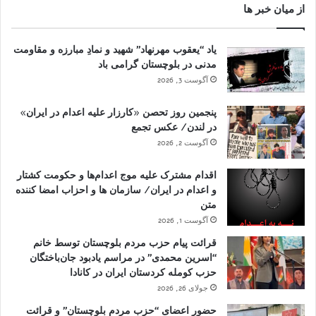
از میان خبر ها
یاد “یعقوب مهرنهاد” شهید و نمادِ مبارزه و مقاومت
مدنی در بلوچستان گرامی باد
آگوست 3, 2026
پنجمین روز تحصن «کارزار علیه اعدام در ایران»
در لندن/ عکس تجمع
آگوست 2, 2026
اقدام مشترک علیه موج اعدام‌ها و حکومت کشتار
و اعدام در ایران/ سازمان ها و احزاب امضا کننده
متن
آگوست 1, 2026
قرائت پیام حزب مردم بلوچستان توسط خانم
“اسرین محمدی” در مراسم یادبود جان‌باختگان
حزب کومله کردستان ایران در کانادا
جولای 26, 2026
حضور اعضای “حزب مردم بلوچستان” و قرائت