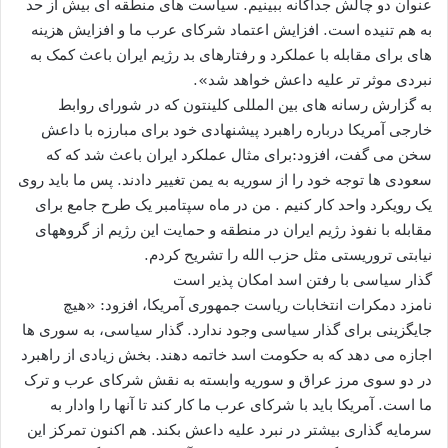
عنوان دو چالش جداگانه ببینیم. سیاست های منطقه ای بیش از حد
به هم تنیده است. افزایش اعتماد شرکای عرب ما و افزایش هزینه
های برای مقابله با عملکرد و رفتارهای بد رژیم ایران باعث کمک به
نبردی موثر تر علیه داعش خواهد شد».
به گزارش رسانه های بین المللی کلینتون که در شورای روابط
خارجی آمریکا درباره راهبرد پیشنهادی خود برای مبارزه با داعش
سخن می گفت، افزود:برای مثال عملکرد ایران باعث شد که که
سعودی ها توجه خود را از سوریه به یمن تغییر دادند. پس ما باید روی
یک رویکرد واحد کار کنیم . من در ماه سپتامبر یک طرح جامع برای
مقابله با نفوذ رژیم ایران در منطقه و حمایت این رژیم از گروههای
نیابتی تروریستی مثل حزب الله را تشریح کردم.
گذار سیاسی با رفتن اسد امکان پذیر است
نامزد دمکرات انتخابات ریاست جمهوری آمریکا، افزود: «هیچ
جایگزینی برای گذار سیاسی وجود ندارد. گذار سیاسی، به سوری ها
اجازه می دهد که به حکومت اسد خاتمه دهند. بخش زیادی از راهبرد
در دو سوی مرز عراق و سوریه وابسته به نقش شرکای عرب و ترک
ما است. آمریکا باید با شرکای عرب ما کار کند تا آنها را وادار به
سرمایه گذاری بیشتر در نبرد علیه داعش بکند. هم اکنون تمرکز این