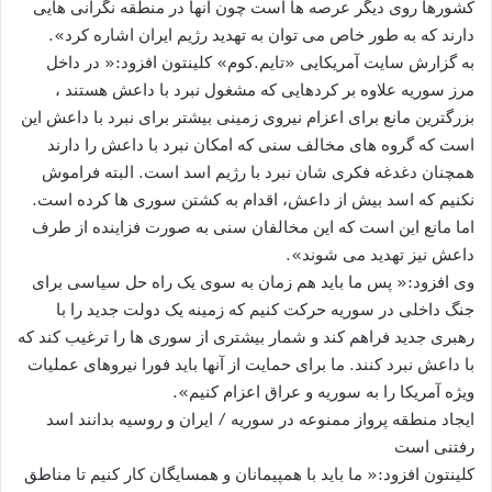
کشورها روی دیگر عرصه ها است چون آنها در منطقه نگرانی هایی
دارند که به طور خاص می توان به تهدید رژیم ایران اشاره کرد».
به گزارش سایت آمریکایی «تایم.کوم» کلینتون افزود:« در داخل
مرز سوریه علاوه بر کردهایی که مشغول نبرد با داعش هستند ،
بزرگترین مانع برای اعزام نیروی زمینی بیشتر برای نبرد با داعش این
است که گروه های مخالف سنی که امکان نبرد با داعش را دارند
همچنان دغدغه فکری شان نبرد با رژیم اسد است. البته فراموش
نکنیم که اسد بیش از داعش، اقدام به کشتن سوری ها کرده است.
اما مانع این است که این مخالفان سنی به صورت فزاینده از طرف
داعش نیز تهدید می شوند».
وی افزود:« پس ما باید هم زمان به سوی یک راه حل سیاسی برای
جنگ داخلی در سوریه حرکت کنیم که زمینه یک دولت جدید را با
رهبری جدید فراهم کند و شمار بیشتری از سوری ها را ترغیب کند که
با داعش نبرد کنند. ما برای حمایت از آنها باید فورا نیروهای عملیات
ویژه آمریکا را به سوریه و عراق اعزام کنیم».
ایجاد منطقه پرواز ممنوعه در سوریه / ایران و روسیه بدانند اسد
رفتنی است
کلینتون افزود:« ما باید با همپیمانان و همسایگان کار کنیم تا مناطق