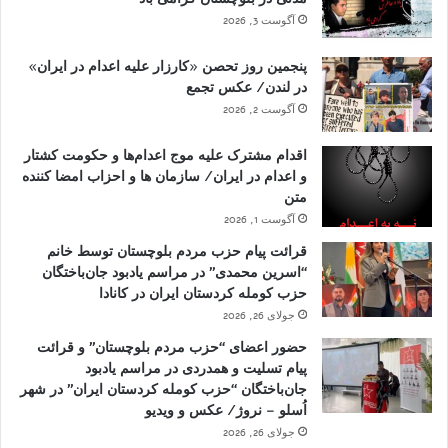
آگوست 3, 2026
پنجمین روز تحصن «کارزار علیه اعدام در ایران»
در لندن/ عکس تجمع
آگوست 2, 2026
اقدام مشترک علیه موج اعدام‌ها و حکومت کشتار
و اعدام در ایران/ سازمان ها و احزاب امضا کننده
متن
آگوست 1, 2026
قرائت پیام حزب مردم بلوچستان توسط خانم
“اسرین محمدی” در مراسم یادبود جان‌باختگان
حزب کومله کردستان ایران در کانادا
جولای 26, 2026
حضور اعضای “حزب مردم بلوچستان” و قرائت
پیام تسلیت و همدردی در مراسم یادبود
جان‌باختگان “حزب کومله کردستان ایران” در شهر
اُسلو – نروژ/ عکس و ویدیو
جولای 26, 2026