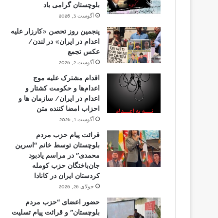
بلوچستان گرامی باد
آگوست 3, 2026
پنجمین روز تحصن «کارزار علیه
اعدام در ایران» در لندن/
عکس تجمع
آگوست 2, 2026
اقدام مشترک علیه موج
اعدام‌ها و حکومت کشتار و
اعدام در ایران/ سازمان ها و
احزاب امضا کننده متن
آگوست 1, 2026
قرائت پیام حزب مردم
بلوچستان توسط خانم “اسرین
محمدی” در مراسم یادبود
جان‌باختگان حزب کومله
کردستان ایران در کانادا
جولای 26, 2026
حضور اعضای “حزب مردم
بلوچستان” و قرائت پیام تسلیت