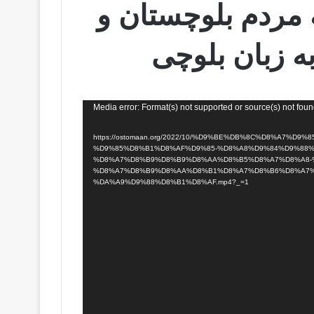
9 مهر ماه 1401 به مردم بلوچستان و
ه زبان بلوچی
Media error: Format(s) not supported or source(s) not fou
https://ostomaan.org/2022/10/%D9%BE%DB%8C%D8%A7%D9%85-%D8%A-
%D9%85%D8%B1%D8%AF%D9%85-%D8%A8%D9%84%D9%88%
%D8%A7%D8%B9%D8%B9%D8%AA%D8%B5%D8%A7%D8%A8-
%D8%A7%D8%B9%D8%AA%D8%B1%D8%A7%D8%B6%D8%A7%
%DA%A9%D9%88%D8%B1%D8%AF.mp4?_=1