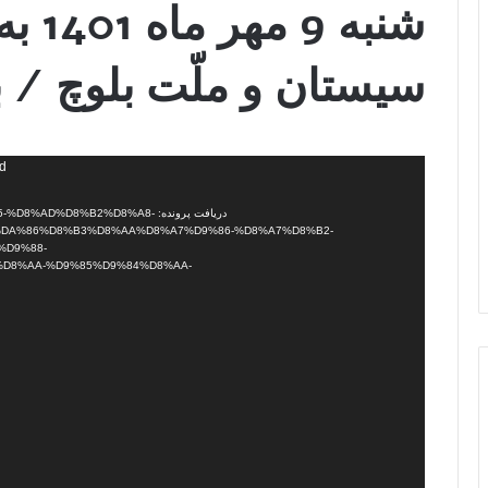
شنبه 
سیستان و ملّت بلوچ / ب
نمایشگر
nd
ویدیو
دریافت پرونده: D%D8%B2%D8%A8
DA%86%D8%B3%D8%AA%D8%A7%D9%86-%D8%A7%D8%B2-
%D9%88-
D8%AA-%D9%85%D9%84%D8%AA-