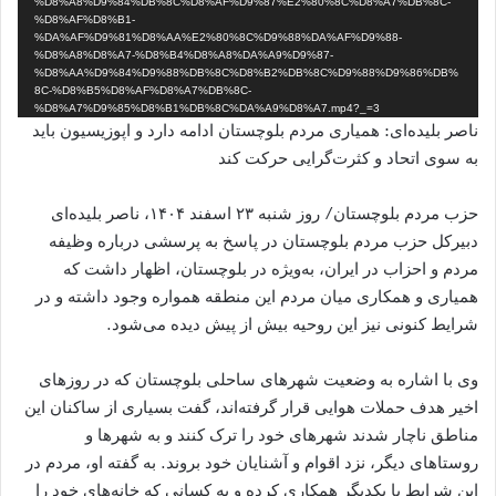
%D8%A8%D9%84%DB%8C%D8%AF%D9%87%E2%80%8C%D8%A7%DB%8C-
%D8%AF%D8%B1-
%DA%AF%D9%81%D8%AA%E2%80%8C%D9%88%DA%AF%D9%88-
%D8%A8%D8%A7-%D8%B4%D8%A8%DA%A9%D9%87-
%D8%AA%D9%84%D9%88%DB%8C%D8%B2%DB%8C%D9%88%D9%86%DB%
8C-%D8%B5%D8%AF%D8%A7%DB%8C-
%D8%A7%D9%85%D8%B1%DB%8C%DA%A9%D8%A7.mp4?_=3
ناصر بلیده‌ای: همیاری مردم بلوچستان ادامه دارد و اپوزیسیون باید
به سوی اتحاد و کثرت‌گرایی حرکت کند
حزب مردم بلوچستان/ روز شنبه ۲۳ اسفند ۱۴۰۴، ناصر بلیده‌ای
دبیرکل حزب مردم بلوچستان در پاسخ به پرسشی درباره وظیفه
مردم و احزاب در ایران، به‌ویژه در بلوچستان، اظهار داشت که
همیاری و همکاری میان مردم این منطقه همواره وجود داشته و در
شرایط کنونی نیز این روحیه بیش از پیش دیده می‌شود.
وی با اشاره به وضعیت شهرهای ساحلی بلوچستان که در روزهای
اخیر هدف حملات هوایی قرار گرفته‌اند، گفت بسیاری از ساکنان این
مناطق ناچار شدند شهرهای خود را ترک کنند و به شهرها و
روستاهای دیگر، نزد اقوام و آشنایان خود بروند. به گفته او، مردم در
این شرایط با یکدیگر همکاری کرده و به کسانی که خانه‌های خود را