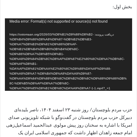
بخش اول:
نمایشگر
Media error: Format(s) not supported or source(s) not found
ویدیو
دریافت پرونده: https://ostomaan.org/2026/03/%D8%B1%D9%88%D8%B2-
%D8%B4%D9%86%D8%A8%D9%87-%DB%B2%DB%B3-
%D8%A7%D8%B3%D9%81%D9%86%D8%AF-
%DB%B1%DB%B4%DB%B0%DB%B4%D8%8C-
%D9%86%D8%A7%D8%B5%D8%B1-
%D8%A8%D9%84%DB%8C%D8%AF%D9%87%E2%80%8C%D8%A7%DB%8C-
%D8%AF%D8%B1-
%DA%AF%D9%81%D8%AA%E2%80%8C%D9%88%DA%AF%D9%88-
%D8%A8%D8%A7-%D8%B4%D8%A8%DA%A9%D9%87-
%D8%AA%D9%84%D9%88%DB%8C%D8%B2%DB%8C%D9%88%D9%86%DB%
8C-%D8%B5%D8%AF%D8%A7%DB%8C-
%D8%A7%D9%85%D8%B1%DB%8C%DA%A9%D8%A7-1-1.mp4?_=1
حزب مردم بلوچستان/ روز شنبه ۲۳ اسفند ۱۴۰۴، ناصر بلیده‌ای
دبیرکل حزب مردم بلوچستان در گفت‌وگو با شبکه تلویزیونی صدای
امریکا با اشاره به سخنان روز پیش مولوی عبدالحمید اسماعیل‌زهی
امام جمعه زاهدان اظهار داشت که جمهوری اسلامی ایران یک