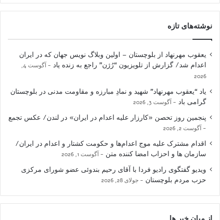
نوشته‌های تازه
یعقوب مهرنهاد از بلوچستان – اولین وبلاگ نویس جهان که در ایران
اعدام شد/ گزارش از تلویزیون “رُژن” راجع به زنده یاد
آگوست 4,
2026
یاد “یعقوب مهرنهاد” شهید و نمادِ مبارزه و مقاومت مدنی در بلوچستان
گرامی باد
آگوست 3, 2026
پنجمین روز تحصن «کارزار علیه اعدام در ایران» در لندن/ عکس تجمع
آگوست 2, 2026
اقدام مشترک علیه موج اعدام‌ها و حکومت کشتار و اعدام در ایران/
سازمان ها و احزاب امضا کننده متن
آگوست 1, 2026
ویدیو گفتگوی رادیو فردا با آقای رحیم بندوئی عضو شورای مرکزی
حزب مردم بلوچستان
جولای 28, 2026
از میان خبر ها