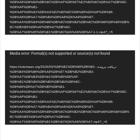
%D8%A8%D9%84%DB%8C%D8%AF%D9%87%E2%80%8C%D8%A7%DB%8C-
%D8%AF%D8%B1-
%DA%AF%D9%81%D8%AA%E2%80%8C%D9%88%DA%AF%D9%88-
%D8%A8%D8%A7-%D8%B4%D8%A8%DA%A9%D9%87-
%D8%AA%D9%84%D9%88%DB%8C%D8%B2%DB%8C%D9%88%D9%86%DB%
8C-%D8%B5%D8%AF%D8%A7%DB%8C-
%D8%A7%D9%85%D8%B1%DB%8C%DA%A9%D8%A7-1-1.mp4?_=5
نمایشگر
Media error: Format(s) not supported or source(s) not found
ویدیو
دریافت پرونده: https://ostomaan.org/2026/03/%D8%B1%D9%88%D8%B2-
%D8%B4%D9%86%D8%A8%D9%87-%DB%B2%DB%B3-
%D8%A7%D8%B3%D9%81%D9%86%D8%AF-
%DB%B1%DB%B4%DB%B0%DB%B4%D8%8C-
%D9%86%D8%A7%D8%B5%D8%B1-
%D8%A8%D9%84%DB%8C%D8%AF%D9%87%E2%80%8C%D8%A7%DB%8C-
%D8%AF%D8%B1-
%DA%AF%D9%81%D8%AA%E2%80%8C%D9%88%DA%AF%D9%88-
%D8%A8%D8%A7-%D8%B4%D8%A8%DA%A9%D9%87-
%D8%AA%D9%84%D9%88%DB%8C%D8%B2%DB%8C%D9%88%D9%86%DB%
8C-%D8%B5%D8%AF%D8%A7%DB%8C-
%D8%A7%D9%85%D8%B1%DB%8C%DA%A9%D8%A7.mp4?_=6