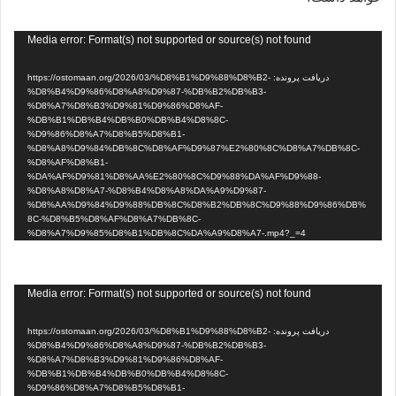
نمایشگر
Media error: Format(s) not supported or source(s) not found
ویدیو
دریافت پرونده: https://ostomaan.org/2026/03/%D8%B1%D9%88%D8%B2-
%D8%B4%D9%86%D8%A8%D9%87-%DB%B2%DB%B3-
%D8%A7%D8%B3%D9%81%D9%86%D8%AF-
%DB%B1%DB%B4%DB%B0%DB%B4%D8%8C-
%D9%86%D8%A7%D8%B5%D8%B1-
%D8%A8%D9%84%DB%8C%D8%AF%D9%87%E2%80%8C%D8%A7%DB%8C-
%D8%AF%D8%B1-
%DA%AF%D9%81%D8%AA%E2%80%8C%D9%88%DA%AF%D9%88-
%D8%A8%D8%A7-%D8%B4%D8%A8%DA%A9%D9%87-
%D8%AA%D9%84%D9%88%DB%8C%D8%B2%DB%8C%D9%88%D9%86%DB%
8C-%D8%B5%D8%AF%D8%A7%DB%8C-
%D8%A7%D9%85%D8%B1%DB%8C%DA%A9%D8%A7-.mp4?_=4
نمایشگر
Media error: Format(s) not supported or source(s) not found
ویدیو
دریافت پرونده: https://ostomaan.org/2026/03/%D8%B1%D9%88%D8%B2-
%D8%B4%D9%86%D8%A8%D9%87-%DB%B2%DB%B3-
%D8%A7%D8%B3%D9%81%D9%86%D8%AF-
%DB%B1%DB%B4%DB%B0%DB%B4%D8%8C-
%D9%86%D8%A7%D8%B5%D8%B1-