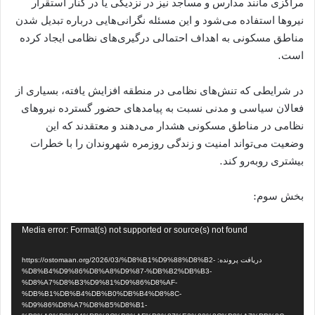
مراکزی مانند مدارس و مساجد نیز در نزدیکی یا در کنار استقرار
نیروها استفاده می‌شود و این مسئله نگرانی‌هایی درباره تبدیل شدن
مناطق مسکونی به اهداف احتمالی درگیری‌های نظامی ایجاد کرده
است.
در شرایطی که تنش‌های نظامی در منطقه افزایش یافته، بسیاری از
فعالان سیاسی و مدنی نسبت به پیامدهای حضور گسترده نیروهای
نظامی در مناطق مسکونی هشدار می‌دهند و معتقدند که این
وضعیت می‌تواند امنیت و زندگی روزمره شهروندان را با خطرات
بیشتری روبه‌رو کند.
بخش سوم:
نمایشگر
Media error: Format(s) not supported or source(s) not found
ویدیو
دریافت پرونده: https://ostomaan.org/2026/03/%D8%B1%D9%88%D8%B2-
%D8%B4%D9%86%D8%A8%D9%87-%DB%B2%DB%B3-
%D8%A7%D8%B3%D9%81%D9%86%D8%AF-
%DB%B1%DB%B4%DB%B0%DB%B4%D8%8C-
%D9%86%D8%A7%D8%B5%D8%B1-