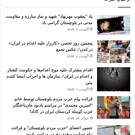
یاد “یعقوب مهرنهاد” شهید و نمادِ مبارزه و مقاومت
مدنی در بلوچستان گرامی باد
آگوست 3, 2026
پنجمین روز تحصن «کارزار علیه اعدام در ایران»
در لندن/ عکس تجمع
آگوست 2, 2026
اقدام مشترک علیه موج اعدام‌ها و حکومت کشتار
و اعدام در ایران/ سازمان ها و احزاب امضا کننده
متن
آگوست 1, 2026
قرائت پیام حزب مردم بلوچستان توسط خانم
“اسرین محمدی” در مراسم یادبود جان‌باختگان
حزب کومله کردستان ایران در کانادا
جولای 26, 2026
حضور اعضای “حزب مردم بلوچستان” و قرائت
پیام تسلیت و همدردی در مراسم یادبود