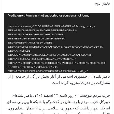
بخش دوم:
نمایشگر
Media error: Format(s) not supported or source(s) not found
ویدیو
دریافت پرونده: https://ostomaan.org/2026/03/%D8%B1%D9%88%D8%B2-
%D8%B4%D9%86%D8%A8%D9%87-%DB%B2%DB%B3-
%D8%A7%D8%B3%D9%81%D9%86%D8%AF-
%DB%B1%DB%B4%DB%B0%DB%B4%D8%8C-
%D9%86%D8%A7%D8%B5%D8%B1-
%D8%A8%D9%84%DB%8C%D8%AF%D9%87%E2%80%8C%D8%A7%DB%8C-
%D8%AF%D8%B1-
%DA%AF%D9%81%D8%AA%E2%80%8C%D9%88%DA%AF%D9%88-
%D8%A8%D8%A7-%D8%B4%D8%A8%DA%A9%D9%87-
%D8%AA%D9%84%D9%88%DB%8C%D8%B2%DB%8C%D9%88%D9%86%DB%
8C-%D8%B5%D8%AF%D8%A7%DB%8C-
%D8%A7%D9%85%D8%B1%DB%8C%DA%A9%D8%A7-.mp4?_=2
ناصر بلیده‌ای: جمهوری اسلامی از آغاز بخش بزرگی از جامعه را از
مشارکت در قدرت محروم کرده است
حزب مردم بلوچستان/ روز شنبه ۲۳ اسفند ۱۴۰۴، ناصر بلیده‌ای،
دبیرکل حزب مردم بلوچستان در گفت‌وگو با شبکه تلویزیونی صدای
امریکا اظهار داشت که جمهوری اسلامی ایران از همان ابتدای روی