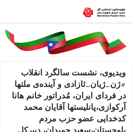
ویدیوی، نشست سالگرد انقلاب
#ژن_ژیان_ئازادی و آیندەی ملتها
در فردای ایران، مُدراتور خانم هانا
آرکوازی،پانلیستها آقایان محمد
کدخدایی عضو حزب مردم
بلوچستان،سعید حمیدان، دبیرکل