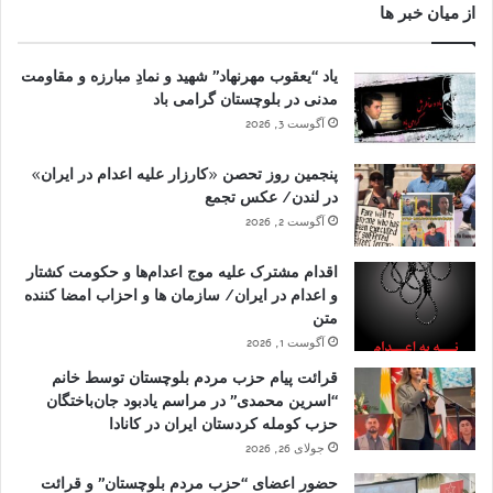
از میان خبر ها
یاد “یعقوب مهرنهاد” شهید و نمادِ مبارزه و مقاومت
مدنی در بلوچستان گرامی باد
آگوست 3, 2026
پنجمین روز تحصن «کارزار علیه اعدام در ایران»
در لندن/ عکس تجمع
آگوست 2, 2026
اقدام مشترک علیه موج اعدام‌ها و حکومت کشتار
و اعدام در ایران/ سازمان ها و احزاب امضا کننده
متن
آگوست 1, 2026
قرائت پیام حزب مردم بلوچستان توسط خانم
“اسرین محمدی” در مراسم یادبود جان‌باختگان
حزب کومله کردستان ایران در کانادا
جولای 26, 2026
حضور اعضای “حزب مردم بلوچستان” و قرائت