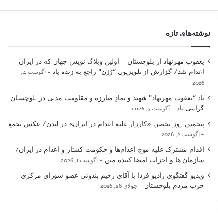
نوشته‌های تازه
یعقوب مهرنهاد از بلوچستان – اولین وبلاگ نویس جهان که در ایران
اعدام شد/ گزارش از تلویزیون “رُژن” راجع به زنده یاد
آگوست 4,
2026
یاد “یعقوب مهرنهاد” شهید و نمادِ مبارزه و مقاومت مدنی در بلوچستان
گرامی باد
آگوست 3, 2026
پنجمین روز تحصن «کارزار علیه اعدام در ایران» در لندن/ عکس تجمع
آگوست 2, 2026
اقدام مشترک علیه موج اعدام‌ها و حکومت کشتار و اعدام در ایران/
سازمان ها و احزاب امضا کننده متن
آگوست 1, 2026
ویدیو گفتگوی رادیو فردا با آقای رحیم بندوئی عضو شورای مرکزی
حزب مردم بلوچستان
جولای 28, 2026