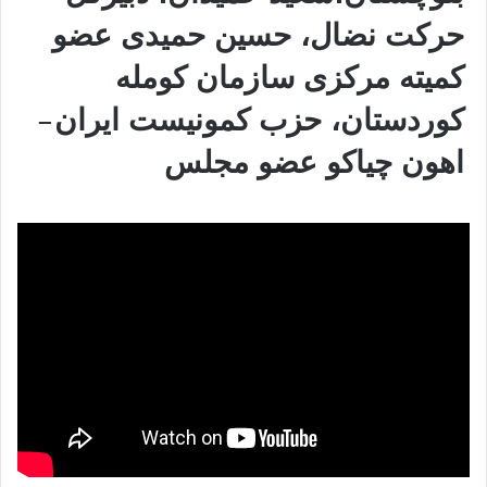
حرکت نضال، حسین حمیدی عضو
کمیتە مرکزی سازمان کوملە
کوردستان، حزب کمونیست ایران-
اهون چیاکو عضو مجلس