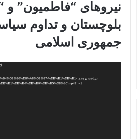
نیروهای “فاطمیون” و “ز
بلوچستان و تداوم سیاست
جمهوری اسلامی
نمایشگر
nd
ویدیو
دریافت پرونده: %D9%86%D8%A8%D9%87-%DB%B1%DB%B1
%DB%B1%DB%B4%DB%B0%DB%B5%D8%8C.mp4?_=1