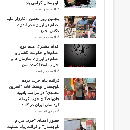
بلوچستان گرامی باد
آگوست 3, 2026
پنجمین روز تحصن «کارزار علیه
اعدام در ایران» در لندن/
عکس تجمع
آگوست 2, 2026
اقدام مشترک علیه موج
اعدام‌ها و حکومت کشتار و
اعدام در ایران/ سازمان ها و
احزاب امضا کننده متن
آگوست 1, 2026
قرائت پیام حزب مردم
بلوچستان توسط خانم “اسرین
محمدی” در مراسم یادبود
جان‌باختگان حزب کومله
کردستان ایران در کانادا
جولای 26, 2026
حضور اعضای “حزب مردم
بلوچستان” و قرائت پیام تسلیت