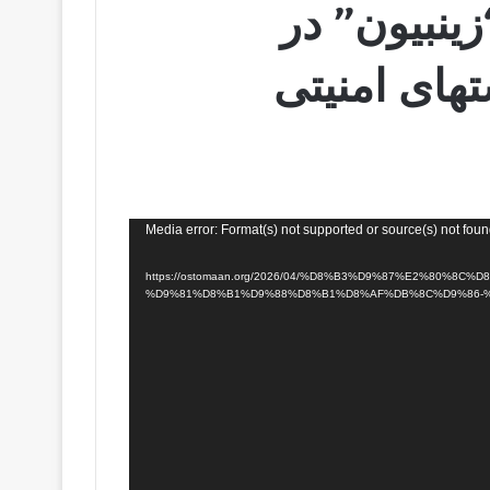
ینبیون” در
های امنیتی
Media error: Format(s) not supported or source(s) not fou
https://ostomaan.org/2026/04/%D8%B3%D9%87%E2%80%8C%D8%B4-
%D9%81%D8%B1%D9%88%D8%B1%D8%AF%DB%8C%D9%86-