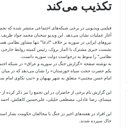
تکذیب می‌کند
فیلمی ویدیویی در برخی شبکه‌های اجتماعی منتشر شده که تجمع 
آغاز عملیات نشان می‌دهد. این ویدیو سخنان محمد جواد ظریف در
نیروهای ایرانی در سوریه بر خلاف “ادعا” تنها مشاور نظامی هستن
نشست خبری مشترک با المار بروک، رئیس کمیته روابط خارجی پ
نظامی” را منوط به درخواست دولت سوریه دانست.
به نوشته صفحه «گزارش جنگ در سوریه و عراق» در شبکه اجتما
یکم حضرت حجت سپاه خوزستان» را نشان می‌دهد که در میان آن‌ه
امام حسن مجتبی» متعلق به شهر بهبهان و «تیپ تکاوی امام سج
این گزارش نام برخی از حاضران در این تجمع را نیز ذکر کرده ا
میسای، رضا عادلی، مصطفی خلیلی، علی‌حسین کاهکش، احمد م
این افراد در هفته‌های اخیر در جنگ با مخالفان حکومت بشار اسد
خاک سپرده شدند.