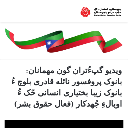
ویدیو گپءُتران گون مهمانان:
بانوک پروفسور نائلە قادری بلوچ ءُ
بانوک زیبا بختیاری انسانی حّک ءُ
اوبالءِ جُهدکار (فعال حقوق بشر)