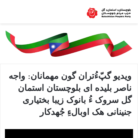
ویدیو گپّءُتران گون مهمانان: واجه
ناصر بلیده ای بلوچستان استمان
گل سروک ءُ بانوک زیبا بختیاری
جنینانی هک اوبالءِ جُهدکار